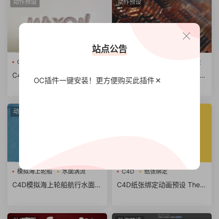
动作预设
动作预设
站点公告
C4D流体形状
C4D
噪声图案
模型预设
C4D流体形状变形动画预设工
C4D噪声图案生成模型预设 N
OC插件一键安装！更方便
购买此插件
程 Liquid Shape Morph Tool
oiseScape v.1
For Cinema 4D
动作预设
动作预设
模拟海上轮船
水面涡流
C4D
纸张绑定
C4D模拟海上轮船航行水面涡
C4D纸张绑定动画预设 The T
流动画预设 bowWave
hink Particle Paper Rig