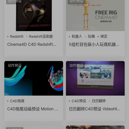
动作预设
动作预设
Redshift
Redshift渲染器
机器人
玩偶
绑定
Cinema4D C4D Redshift渲
5组栏目包装小人玩偶机器人
染器场景渲染灯光预设
骨骼绑定C4D预设
动作预设
动作预设
C4D拖尾
C4D预设
日历翻转
C4D拖尾动画预设 Motion Dr
日历翻转C4D预设 VideoHive
op
3D Calendar Preset