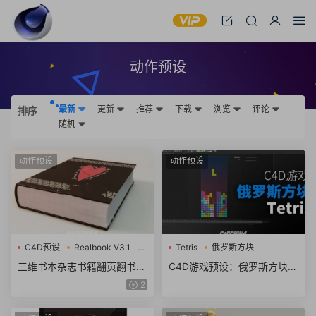
动作预设
最新
更新
推荐
下载
浏览
评论
排序
随机
动作预设
动作预设
C4D预设
Realbook V3.1
Tetris
俄罗斯方块
书籍翻页
三维书本杂志书籍翻页翻书动
C4D游戏预设：俄罗斯方块游
画C4D预设 Realbook V3.1
戏 Tetris
2
+视频教程