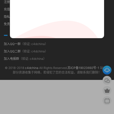
注册须知
最近更新
我要投稿
充值相关
Win软件
广告服务
隐私政策
Mac软件
友链申请
免责声明
服务与支持
加入QQ一群
（验证: c4dchina）
加入QQ二群
（验证: c4dchina）
加入电报群
（验证: c4dchina）
© 2018-2018
c4dchina
All Rights Reserved.
苏ICP备19023692号-1
站内大
部分资源收集于网络，若侵犯了您的合法权益，请联系我们删除！