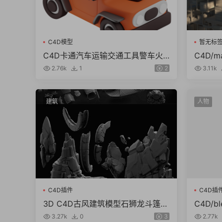
C4D模型
暂无标
C4D卡通汽车运输交通工具警车火
C4D/
车出租车blender fbx obj模型素材
建筑m
2.76k
1
2
3.11k
材
建筑
人物
C4D插件
C4D插
3D C4D古风建筑模型石狮龙斗篷石
C4D/b
头酒壶木屐蟾蜍 obj zbp ZTL格式
男女亚
3.27k
0
3
2.77k