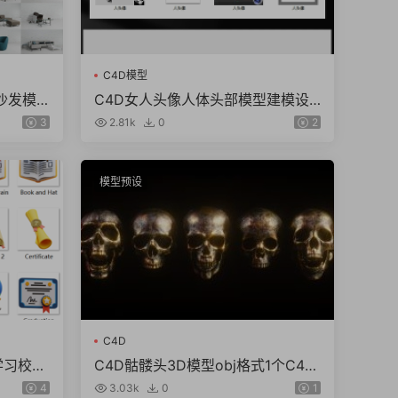
C4D模型
内沙发模
C4D女人头像人体头部模型建模设
材obj
计素材犀牛rhino max 3DS obj格式
3
2.81k
0
2
模型预设
C4D
校学习校园
C4D骷髅头3D模型obj格式1个C4D
型素材
oc渲染 4个obj白模
4
3.03k
0
1