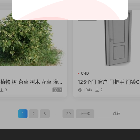
室内工程
C4D
ax植物 树 杂草 树木 花草 灌
125个门 窗户 门把手 门锁C4
模型设计素材带贴图
max fbx obj格式模型素材
3
3
1.94k
2
1
2
3
...
29
下一页
跳转