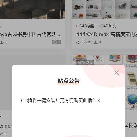
签
C4D模型
C4D预设
maya古风书房中国古代宫廷
44个C4D max 高精度室
aya三维古装剧场景3d模型素
型创意场景3D模型室内设计素
4
2
3.56k
4
（7g）
模型预设
站点公告
OC插件一键安装！更方便
购买此插件
件
C4D插件
lender/max/maya人物头像
C4D教育图标blender学
洲人物模型素材 白模
台灯书籍尺子笔筒地球仪模
0
4
3.06k
0