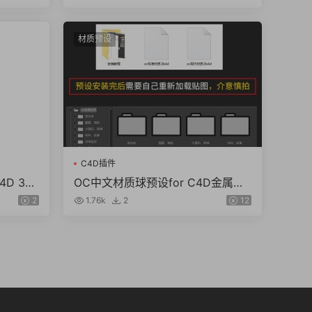
材质预设
C4D插件
D 3d
OC中文材质球预设for C4D金属水
木纸玻璃布料基础材质预设素材库
2
1.76k
2
12
（7.2G+9.4G）