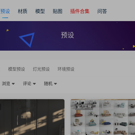
预设
材质
模型
贴图
插件合集
问答
预设
设
模型预设
灯光预设
环境预设
浏览
评论
随机
室内工程