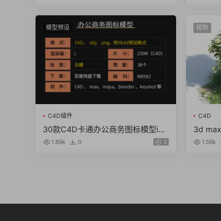
（8g）
模型预设
植物
C4D插件
C4D
30款C4D卡通办公商务图标模型ico
3d m
ns喇叭旗帜盾牌蛋糕3d白模素材
木 花
1.89k
0
3
1.56k