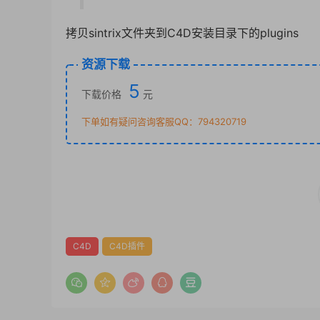
拷贝sintrix文件夹到C4D安装目录下的plugins
资源下载
5
下载价格
元
下单如有疑问咨询客服QQ：794320719
C4D
C4D插件