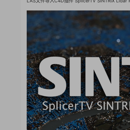
LAS文件导入C4D插件 SplicerTV SINTRIX Lidar Pl