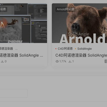
A) Win/Mac
阿诺德
Arnold阿诺德
诺德渲染器
C4D阿诺德
SolidAngle
ngle C4DtoA
德渲染器 SolidAngle C
C4D阿诺德渲染器 SolidAngle
3.3.7 R21/R22/R23/R24
4DtoA 3.2.0
0
1.77k
1
Mac替换破解版