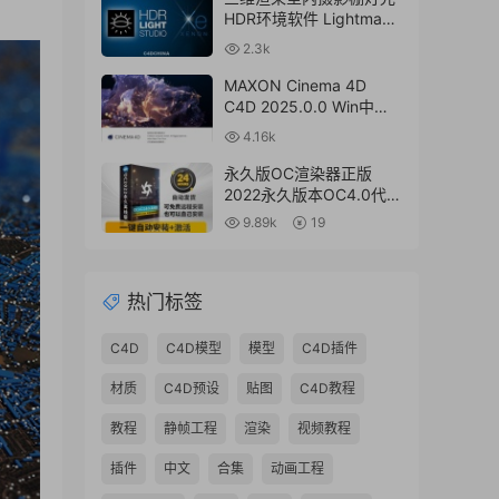
HDR环境软件 Lightmap
HDR Light Studio Xenon
2.3k
V8.2.2.2024.0701 Win破
解版 + 接口插件
MAXON Cinema 4D
C4D 2025.0.0 Win中文
版/英文版/破解版
4.16k
永久版OC渲染器正版
2022永久版本OC4.0代购
订阅注册C4D插件汉化双
9.89k
19
语2023 Octane Render
渲染器
热门标签
C4D
C4D模型
模型
C4D插件
材质
C4D预设
贴图
C4D教程
教程
静帧工程
渲染
视频教程
插件
中文
合集
动画工程