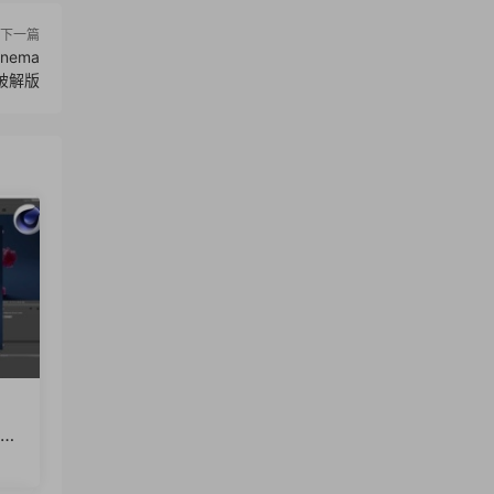
下一篇
inema
ac破解版
ng
.1
to