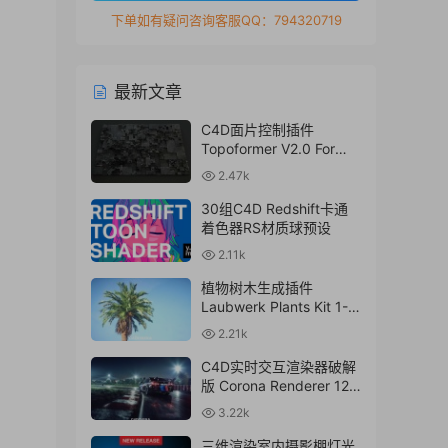
下单如有疑问咨询客服QQ：794320719
最新文章
C4D面片控制插件
Topoformer V2.0 For
Cinema 4D R23 – 2024
2.47k
Win/Mac
30组C4D Redshift卡通
着色器RS材质球预设
2.11k
植物树木生成插件
Laubwerk Plants Kit 1-7
v1.0.50 For
2.21k
C4D/MAX/Maya/Sketch
Up Win/Mac
C4D实时交互渲染器破解
版 Corona Renderer 12.1
for Cinema 4D R17-
3.22k
2024+离线材质预设库
三维渲染室内摄影棚灯光