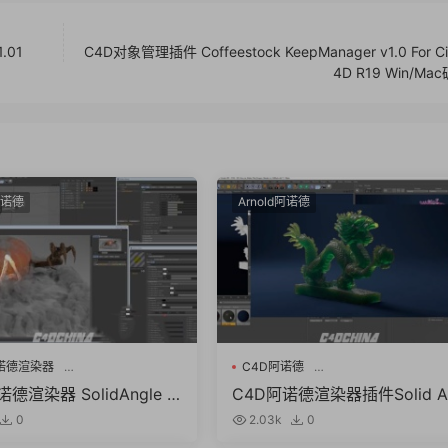
.01
C4D对象管理插件 Coffeestock KeepManager v1.0 For C
4D R19 Win/M
阿诺德
Arnold阿诺德
诺德渲染器
C4D阿诺德
gle C4DtoA 4.0.3.1
Solid Angle Cinema 4D To Arnold
德渲染器 SolidAngle C
C4D阿诺德渲染器插件Solid A
v4.0.1
4.0.3.1 R21/R22/R23/R2
le Cinema 4D To Arnold v4.0
0
2.03k
0
5 Win/Mac替换破解版
R21/S22/R23/S24/R25 (C4D