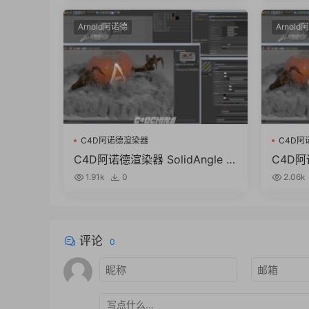
Arnold阿诺德
Arnold
C4D阿诺德渲染器
C4D阿
SolidA
C4D阿诺德渲染器 SolidAngle C
C4D阿诺
4DtoA 3.3.9 R21/R22/R23/R2
4DtoA 
1.91k
0
2.06k
4/R25 Win/Mac替换破解版
Win/
评论
0