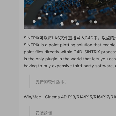
SINTRIX可以将LAS文件直接导入C4D中，以
SINTRIX is a point plotting solution that enab
point files directly within C4D. SINTRIX proces
is the only plugin in the world that lets you e
having to buy expensive third party software, a
支持的软件版本：
Win/Mac，Cinema 4D R13/R14/R15/R16/R17/R1
安装步骤：