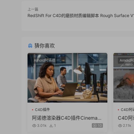
上一篇
RedShift For C4D的磨损材质编辑脚本 Rough Surface V1
猜你喜欢
Arnold阿诺德
Arnold
C4D插件
C4D阿
SolidAn
阿诺德渲染器C4D插件Cinema 4
C4D阿诺
D To Arnold v4.6.8.1 WIN/NoL
4DtoA 
3.01k
1
10
2.11k
M
4/R2