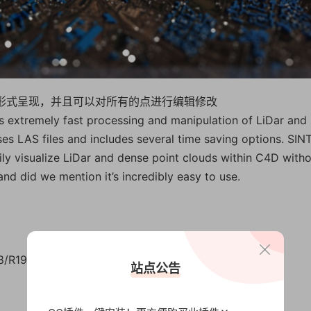
点的形式呈现，并且可以对所有的点进行编辑修改
les extremely fast processing and manipulation of LiDar and
ses LAS files and includes several time saving options. SIN
asily visualize LiDar and dense point clouds within C4D with
nd did we mention it’s incredibly easy to use.
8/R19
站点公告