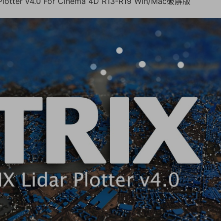
otter v4.0 For Cinema 4D R13-R19 Win/Mac破解版