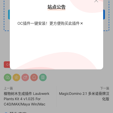
VIP免费
升级VIP
站点公告
立即购买
OC插件一键安装！更方便
购买此插件
下单如有疑问咨询客服QQ：794320719
0
0
C4D
C4D插件
上一篇
下一篇
植物树木生成插件 Laubwerk
MagicDomino 2.1 多米诺骨牌汉
Plants Kit 4 v1.025 For
化版
C4D/MAX/Maya Win/Mac