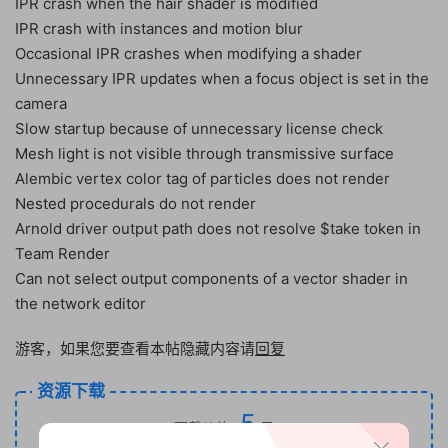
IPR crash when the hair shader is modified
IPR crash with instances and motion blur
Occasional IPR crashes when modifying a shader
Unnecessary IPR updates when a focus object is set in the
camera
Slow startup because of unnecessary license check
Mesh light is not visible through transmissive surface
Alembic vertex color tag of particles does not render
Nested procedurals do not render
Arnold driver output path does not resolve $take token in
Team Render
Can not select output components of a vector shader in
the network editor
游客，如果您要查看本帖隐藏内容请
回复
资源下载
5
下载价格
元