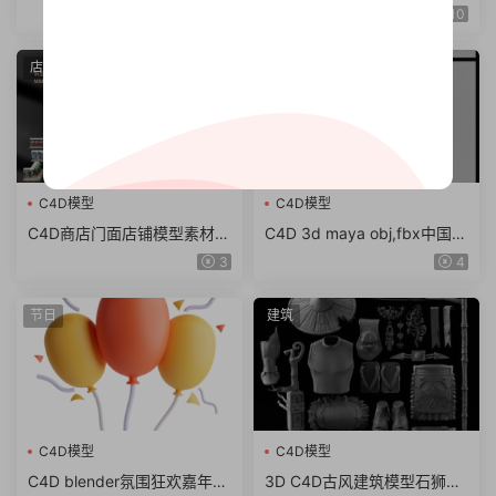
器RS材质球预设
a 4D To Arnold v4.6.8.1 WI
10
N/NoLM
店面
建筑
C4D模型
C4D模型
C4D商店门面店铺模型素材
C4D 3d maya obj,fbx中国风
max obj fbx ma KitBash3D
东方古建筑临安长安城古城街
3
4
Storefronts（61.7G）
道模型
节日
建筑
C4D模型
C4D模型
C4D blender氛围狂欢嘉年华
3D C4D古风建筑模型石狮龙