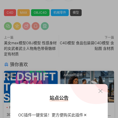
C4D
MAX
OBJC4D
机械零件
模型
上一篇
下一篇
美女max模型OBJ模型 性感身材
C4D模型 食品包装袋C4D模型 含
的女武者武士人物角色带骨骼绑
贴图 含材质
定有材质
猜你喜欢
模型
Arnold阿诺德
站点公告
Redshift卡通
RS材质球预
C4D插件
30组C4D Redshift卡通着色
阿诺德渲染器C4D插件Cinem
OC插件一键安装！更方便
购买此插件