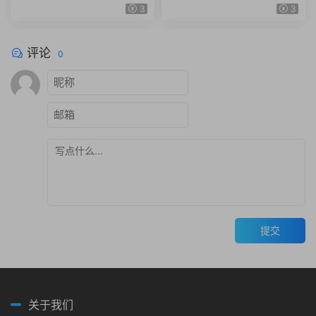
锣鼓棉花糖图标fbx obj模型
斗篷石头酒壶木屐蟾蜍 obj z
3
3
素材png
bp ZTL格式
评论
0
提交
关于我们