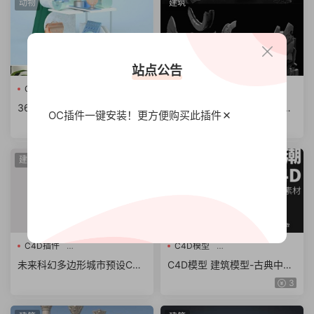
动物
建筑
站点公告
C4D模型
C4D
古风建筑模型
368款C4D电商场景模型包含
3D C4D古风建筑模型石狮龙
OC插件一键安装！更方便
购买此插件
字体大促场景低面几何字母工
斗篷石头酒壶木屐蟾蜍 obj z
5
程文件
bp ZTL格式
建筑
建筑
C4D插件
C4D模型
未来科幻多边形城市预设
古典中式风建筑戏曲文化国潮
未来科幻多边形城市预设C4D
C4D模型 建筑模型-古典中式
场景
插件 Poly Greeble 1.3 for Ci
风建筑戏曲文化国潮场景C4D
3
nema 4D R15-R26 Win/Mac
模型 含贴图 含材质