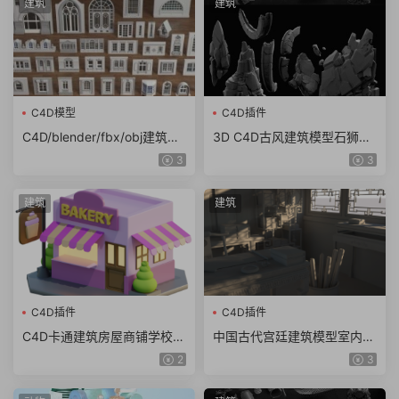
建筑
建筑
C4D模型
C4D插件
C4D/blender/fbx/obj建筑外
3D C4D古风建筑模型石狮龙
墙欧式窗户门街道门店商铺模
斗篷石头酒壶木屐蟾蜍 obj z
3
3
型3d素材
bp ZTL格式（8g）
建筑
建筑
C4D插件
C4D插件
C4D卡通建筑房屋商铺学校建
中国古代宫廷建筑模型室内书
模fbx医院obj酒店blender模
房MAYA/C4D场景三维模型古
2
3
型素材png
装剧背景效果图3d模型素材
(2.2g)