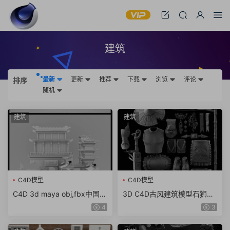
建筑
最新
更新
推荐
下载
浏览
评论
排序
随机
建筑
建筑
C4D模型
C4D模型
C4D 3d maya obj,fbx中国风
3D C4D古风建筑模型石狮龙
东方古建筑临安长安城古城街
斗篷石头酒壶木屐蟾蜍 obj z
4
3
道模型
bp ZTL格式