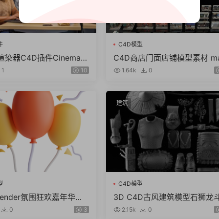
件
C4D模型
染器C4D插件Cinema 4
C4D商店门面店铺模型素材 m
rnold v4.6.8.1 WIN/NoL
obj fbx ma KitBash3D Store
1
10
1.64k
0
nts（61.7G）
建筑
型
C4D模型
blender氛围狂欢嘉年华锣
3D C4D古风建筑模型石狮龙
图标fbx obj模型素材pn
篷石头酒壶木屐蟾蜍 obj zbp 
0
3
2.15k
0
L格式