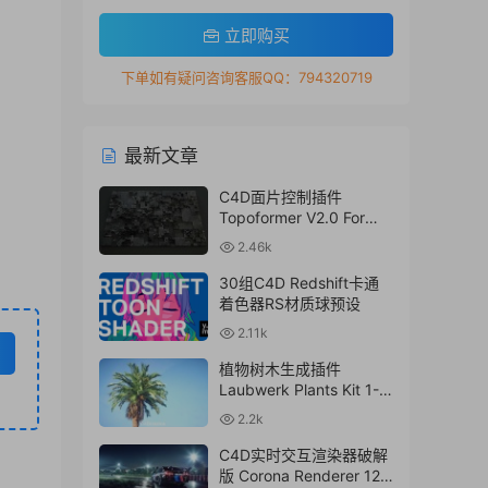
立即购买
下单如有疑问咨询客服QQ：794320719
最新文章
C4D面片控制插件
Topoformer V2.0 For
Cinema 4D R23 – 2024
2.46k
Win/Mac
30组C4D Redshift卡通
着色器RS材质球预设
2.11k
植物树木生成插件
Laubwerk Plants Kit 1-7
v1.0.50 For
2.2k
C4D/MAX/Maya/Sketch
Up Win/Mac
C4D实时交互渲染器破解
版 Corona Renderer 12.1