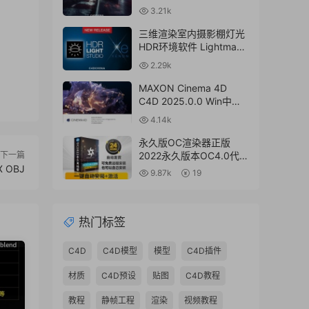
for Cinema 4D R17-
3.21k
2024+离线材质预设库
三维渲染室内摄影棚灯光
HDR环境软件 Lightmap
HDR Light Studio Xenon
2.29k
V8.2.2.2024.0701 Win破
解版 + 接口插件
MAXON Cinema 4D
C4D 2025.0.0 Win中文
版/英文版/破解版
4.14k
永久版OC渲染器正版
下一篇
2022永久版本OC4.0代购
 OBJ
订阅注册C4D插件汉化双
9.87k
19
语2023 Octane Render
渲染器
热门标签
C4D
C4D模型
模型
C4D插件
材质
C4D预设
贴图
C4D教程
教程
静帧工程
渲染
视频教程