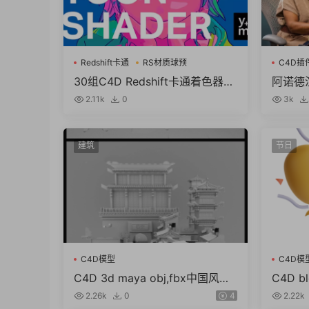
Redshift卡通
RS材质球预
C4D插
30组C4D Redshift卡通着色器R
阿诺德渲
S材质球预设
D To A
2.11k
0
3k
M
建筑
节日
C4D模型
C4D模
C4D 3d maya obj,fbx中国风东
C4D 
方古建筑临安长安城古城街道模
鼓棉花糖
2.26k
0
4
2.22k
型
g