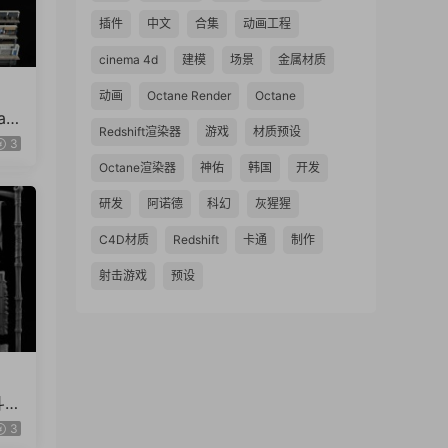
插件
中文
合集
动画工程
cinema 4d
建模
场景
金属材质
动画
Octane Render
Octane
ax
Redshift渲染器
游戏
材质预设
fro
3
Octane渲染器
神佑
韩国
开发
研发
阿诺德
科幻
灰猩猩
C4D材质
Redshift
卡通
制作
射击游戏
预设
斗
ZT
3