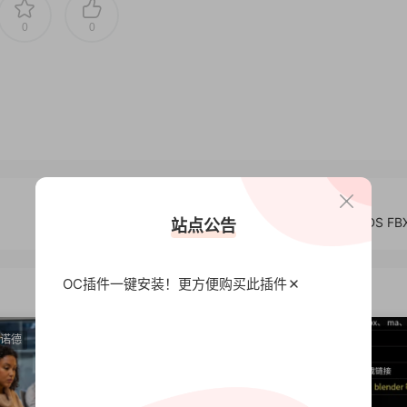
0
0
C4D模型 机械零件C4D模型C4D MAX 3DS FBX
站点公告
OC插件一键安装！更方便
购买此插件
阿诺德
店面