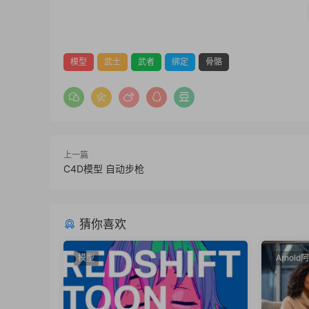
模型
武士
武者
绑定
骨骼
上一篇
C4D模型 自动步枪
猜你喜欢
模型
Arnold