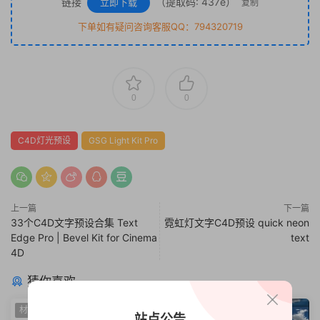
链接
（提取码: 437e）
立即下载
复制
下单如有疑问咨询客服QQ：794320719
0
0
C4D灯光预设
GSG Light Kit Pro
上一篇
下一篇
33个C4D文字预设合集 Text
霓虹灯文字C4D预设 quick neon
Edge Pro | Bevel Kit for Cinema
text
4D
猜你喜欢
材质预设
HDR
站点公告