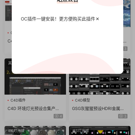
OC插件一键安装！更方便
购买此插件
C4D模型
C4D插件
C4D自带渲染中文材质球预设
126款天空HDRI环境灯光贴图
金属 玻璃 布纹水木质透明材
3d渲染6K素材hdr打光exr格
8
3
质包合集（5.65G）
式
其它预设
IES灯光域
C4D插件
C4D模型
C4D 环境灯光预设合集产品
GSG灰猩猩预设HDRI金属产
模型场景舞台灯光Lib4d格式
品场景渲染 hdr灯光预设 支持
4
3
渲染素材
C4D等
IES灯光域
IES灯光域