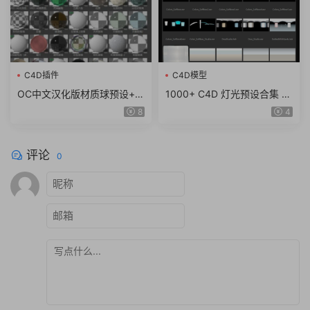
C4D插件
C4D模型
OC中文汉化版材质球预设+h
1000+ C4D 灯光预设合集 h
dr灰猩猩灯光天空预设C4D R
dri中文分类环境场景HDR灯
8
4
18~R26 2023（8G）
光预设 lib4d（10G）
评论
0