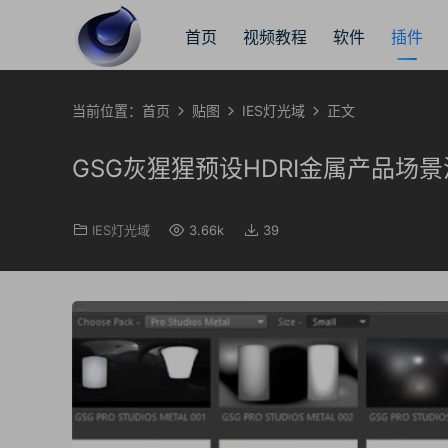
首页
视频教程
软件
插件
当前位置：
首页
贴图
IES灯光域
正文
GSG灰猩猩预设HDRI金属产品场景渲
IES灯光域
3.66k
39