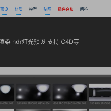
预设
材质
模型
贴图
插件合集
问答
染 hdr灯光预设 支持 C4D等