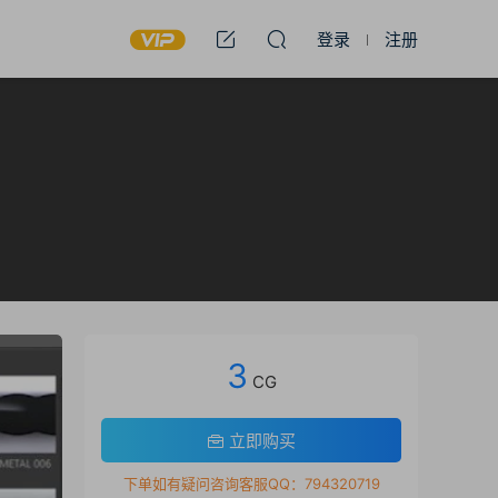
登录
注册
3
CG
立即购买
下单如有疑问咨询客服QQ：794320719