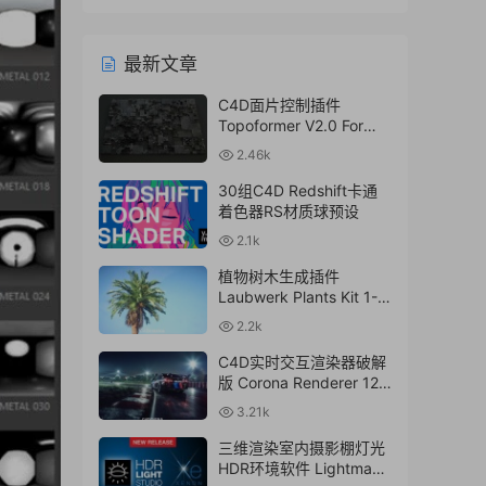
最新文章
C4D面片控制插件
Topoformer V2.0 For
Cinema 4D R23 – 2024
2.46k
Win/Mac
30组C4D Redshift卡通
着色器RS材质球预设
2.1k
植物树木生成插件
Laubwerk Plants Kit 1-7
v1.0.50 For
2.2k
C4D/MAX/Maya/Sketch
Up Win/Mac
C4D实时交互渲染器破解
版 Corona Renderer 12.1
for Cinema 4D R17-
3.21k
2024+离线材质预设库
三维渲染室内摄影棚灯光
HDR环境软件 Lightmap