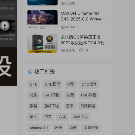
HDR Light Studio Xenon
2.29k
V8.2.2.2024.0701 Win破
解版 + 接口插件
MAXON Cinema 4D
C4D 2025.0.0 Win中文
版/英文版/破解版
4.14k
永久版OC渲染器正版
2022永久版本OC4.0代购
订阅注册C4D插件汉化双
9.87k
19
语2023 Octane Render
渲染器
热门标签
C4D
C4D模型
模型
C4D插件
材质
C4D预设
贴图
C4D教程
教程
静帧工程
渲染
视频教程
插件
中文
合集
动画工程
cinema 4d
建模
场景
金属材质