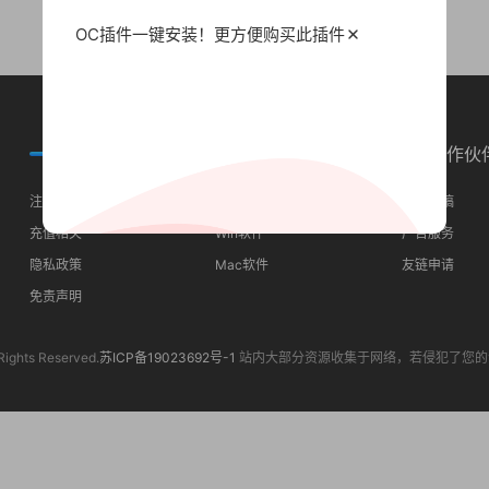
OC插件一键安装！更方便
购买此插件
常见问题
分类导航
合作伙
注册须知
最近更新
我要投稿
充值相关
Win软件
广告服务
隐私政策
Mac软件
友链申请
免责声明
Rights Reserved.
苏ICP备19023692号-1
站内大部分资源收集于网络，若侵犯了您的