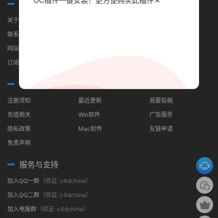
OC插件一键安装！更方便
购买此插件
关于我们
关于我们
联系我们
网站地图
订阅RSS
常见问题
分类导航
合作伙伴
注册须知
最近更新
我要投稿
充值相关
Win软件
广告服务
隐私政策
Mac软件
友链申请
免责声明
服务与支持
加入QQ一群
（验证: c4dchina）
加入QQ二群
（验证: c4dchina）
加入电报群
（验证: c4dchina）