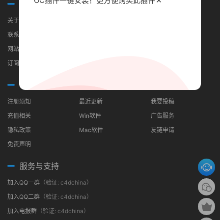
OC插件一键安装！更方便
购买此插件
关于我们
关于我们
联系我们
网站地图
订阅RSS
常见问题
分类导航
合作伙伴
注册须知
最近更新
我要投稿
充值相关
Win软件
广告服务
隐私政策
Mac软件
友链申请
免责声明
服务与支持
加入QQ一群
（验证: c4dchina）
加入QQ二群
（验证: c4dchina）
加入电报群
（验证: c4dchina）