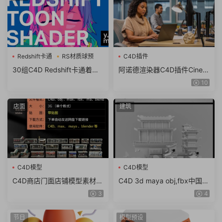
Redshift卡通
RS材质球预
C4D插件
30组C4D Redshift卡通着色
阿诺德渲染器C4D插件Cinem
器RS材质球预设
a 4D To Arnold v4.6.8.1 WI
10
N/NoLM
店面
建筑
C4D模型
C4D模型
C4D商店门面店铺模型素材
C4D 3d maya obj,fbx中国风
max obj fbx ma KitBash3D
东方古建筑临安长安城古城街
3
4
Storefronts（61.7G）
道模型
节日
模型预设