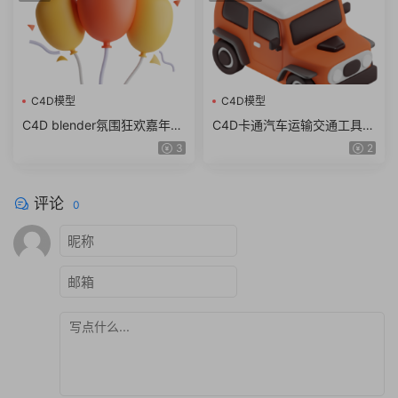
C4D模型
C4D模型
C4D blender氛围狂欢嘉年华
C4D卡通汽车运输交通工具警
锣鼓棉花糖图标fbx obj模型
车火车出租车blender fbx obj
3
2
素材png
模型素材
评论
0