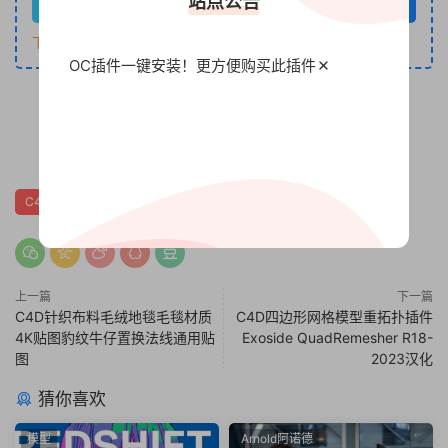
站点公告
立即购买
下单如有疑问咨询客服QQ：794320719
OC插件一键安装！更方便
购买此插件
0
1
C4D插件
上一篇
下一篇
C4D针织布料毛绒地毯毛毯材质
C4D四边形网格模型重拓扑插件
4K贴图豹纹牛仔置换法线通用贴
Exoside QuadRemesher R18-
图
2023汉化
猜你喜欢
模型
Arnold阿诺德