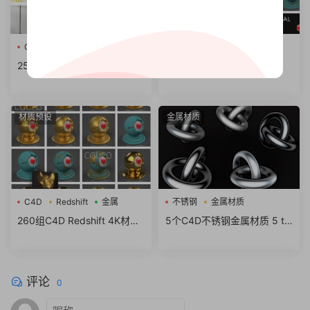
GSG灰猩猩
Octane
暂无标签
Redshift渲染器
250+电商广告包装GSG灰猩
10个C4D Redshift金属材质
猩 阿诺德 Octane Redshift渲
预设 Redshift Mutating Mat
染器C4D材质预设V2
erials Sampler Pack
材质预设
金属材质
C4D
Redshift
金属
不锈钢
金属材质
260组C4D Redshift 4K材质
5个C4D不锈钢金属材质 5 to
预设 钢铁金属黄铜金银铝铂
ony steel textures for cinem
铬材质球
a 4d
评论
0