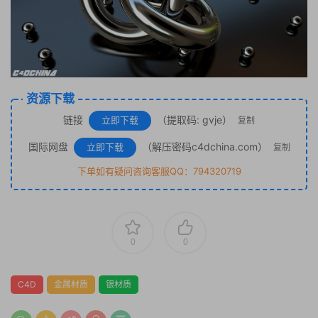
资源下载
链接
（提取码: gvje）
立即下载
复制
国际网盘
（解压密码c4dchina.com）
立即下载
复制
下单如有疑问咨询客服QQ：794320719
0
0
C4D
金属材质
银材质