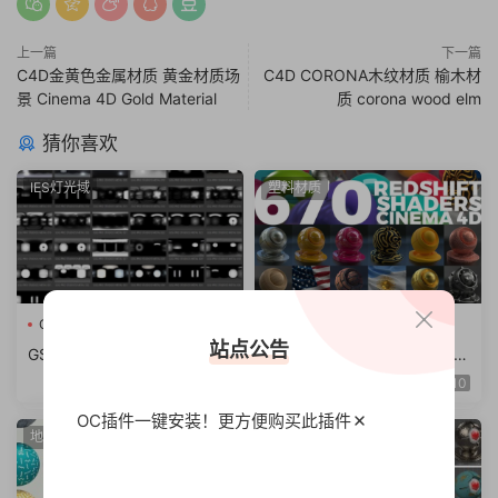
上一篇
下一篇
C4D金黄色金属材质 黄金材质场
C4D CORONA木纹材质 榆木材
景 Cinema 4D Gold Material
质 corona wood elm
猜你喜欢
IES灯光域
塑料材质
C4D模型
Redshift渲染器
布料
木纹
站点公告
GSG灰猩猩预设HDRI金属产
670组C4D Redshift渲染器材
品场景渲染 hdr灯光预设 支持
质预设 金属钢铁布料木纹混
3
10
C4D等
凝土砖块等
OC插件一键安装！更方便
购买此插件
地板/墙面
材质预设