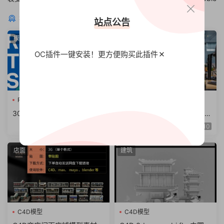
猜你喜欢
站点公告
模型
Arnold阿诺德
OC插件一键安装！更方便
购买此插件
Redshift卡通
RS材质球预
C4D插件
30组C4D Redshift卡通着色
阿诺德渲染器C4D插件Cinem
器RS材质球预设
a 4D To Arnold v4.6.8.1 WI
10
N/NoLM
店面
建筑
C4D模型
C4D模型