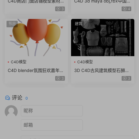
C4D商店门面店铺模型素材
C4D 3d maya obj,fbx中国风
max obj fbx ma KitBash3D
东方古建筑临安长安城古城街
3
4
Storefronts（61.7G）
道模型
节日
建筑
C4D模型
C4D模型
C4D blender氛围狂欢嘉年华
3D C4D古风建筑模型石狮龙
锣鼓棉花糖图标fbx obj模型
斗篷石头酒壶木屐蟾蜍 obj z
3
3
素材png
bp ZTL格式
评论
0