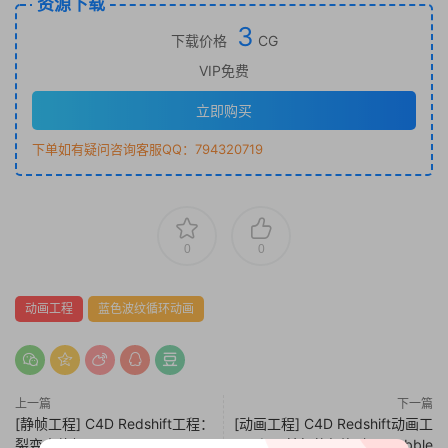
资源下载
3
下载价格
CG
VIP免费
立即购买
下单如有疑问咨询客服QQ：794320719
0
0
动画工程
蓝色波纹循环动画
上一篇
下一篇
[静帧工程] C4D Redshift工程：
[动画工程] C4D Redshift动画工
裂变人体躯干 Spots
程：鼓起的气泡动画 Bubble