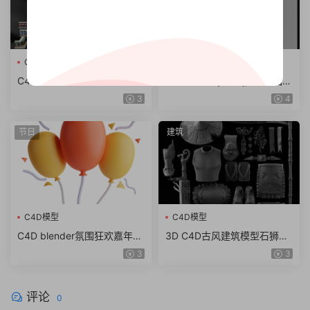
C4D模型
C4D模型
C4D商店门面店铺模型素材
C4D 3d maya obj,fbx中国风
max obj fbx ma KitBash3D
东方古建筑临安长安城古城街
3
4
Storefronts（61.7G）
道模型
节日
建筑
C4D模型
C4D模型
C4D blender氛围狂欢嘉年华
3D C4D古风建筑模型石狮龙
锣鼓棉花糖图标fbx obj模型
斗篷石头酒壶木屐蟾蜍 obj z
3
3
素材png
bp ZTL格式
评论
0