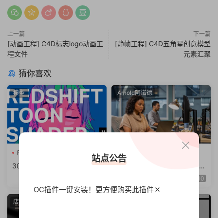
上一篇
下一篇
[动画工程] C4D标志logo动画工
[静帧工程] C4D五角星创意模型
程文件
元素汇聚
猜你喜欢
模型
Arnold阿诺德
Redshift卡通
RS材质球预
C4D插件
站点公告
30组C4D Redshift卡通着色
阿诺德渲染器C4D插件Cinem
器RS材质球预设
a 4D To Arnold v4.6.8.1 WI
10
N/NoLM
OC插件一键安装！更方便
购买此插件
店面
建筑