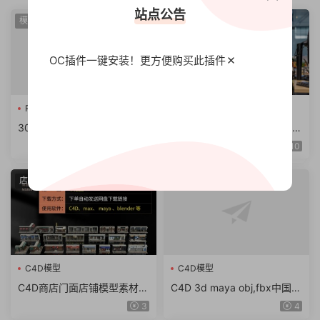
站点公告
模型
Arnold阿诺德
OC插件一键安装！更方便
购买此插件
Redshift卡通
RS材质球预
C4D插件
30组C4D Redshift卡通着色
阿诺德渲染器C4D插件Cinem
器RS材质球预设
a 4D To Arnold v4.6.8.1 WI
10
N/NoLM
店面
建筑
C4D模型
C4D模型
C4D商店门面店铺模型素材
C4D 3d maya obj,fbx中国风
max obj fbx ma KitBash3D
东方古建筑临安长安城古城街
3
4
Storefronts（61.7G）
道模型