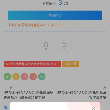
3
下载价格
CG
立即购买
下单如有疑问咨询客服QQ：794320719
0
0
50款电商新年理财派对促销3D素材C4D
静帧工程
上一篇
下一篇
[静帧工程] C4D OCTANE低面多
[静帧工程] C4D OCTANE电商海
边形悬浮山峰景观场景工程
报字幕背景
猜你喜欢