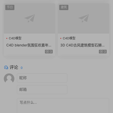
节日
建筑
C4D模型
C4D模型
C4D blender氛围狂欢嘉年华
3D C4D古风建筑模型石狮龙
锣鼓棉花糖图标fbx obj模型
斗篷石头酒壶木屐蟾蜍 obj z
3
3
素材png
bp ZTL格式
评论
0