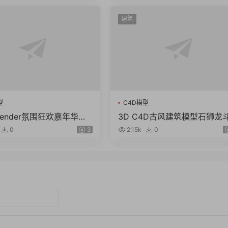
建筑
型
C4D模型
blender氛围狂欢嘉年华锣
3D C4D古风建筑模型石狮龙
图标fbx obj模型素材pn
篷石头酒壶木屐蟾蜍 obj zbp 
0
3
2.15k
0
L格式