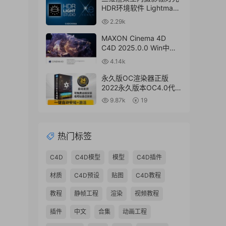
HDR环境软件 Lightmap
HDR Light Studio Xenon
2.29k
V8.2.2.2024.0701 Win破
解版 + 接口插件
MAXON Cinema 4D
C4D 2025.0.0 Win中文
版/英文版/破解版
4.14k
永久版OC渲染器正版
2022永久版本OC4.0代购
订阅注册C4D插件汉化双
9.87k
19
语2023 Octane Render
渲染器
热门标签
C4D
C4D模型
模型
C4D插件
材质
C4D预设
贴图
C4D教程
教程
静帧工程
渲染
视频教程
插件
中文
合集
动画工程