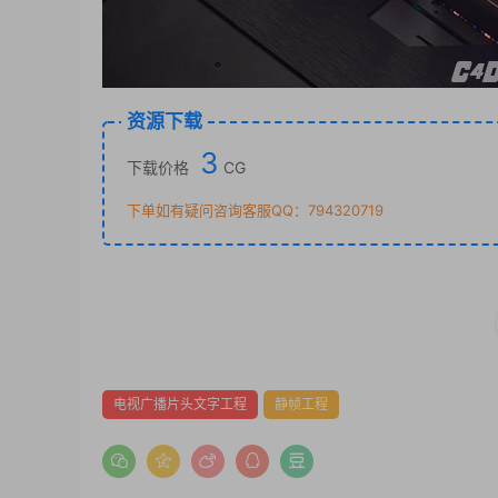
资源下载
3
下载价格
CG
下单如有疑问咨询客服QQ：794320719
电视广播片头文字工程
静帧工程