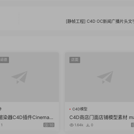
[静帧工程] C4D OC新闻广播片头
阿诺德
店面
件
C4D模型
染器C4D插件Cinema 4
C4D商店门面店铺模型素材 m
rnold v4.6.8.1 WIN/NoL
obj fbx ma KitBash3D Store
1
10
1.64k
0
nts（61.7G）