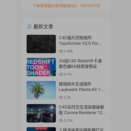
下单如有疑问咨询客服QQ：794320719
最新文章
C4D面片控制插件
Topoformer V2.0 For
Cinema 4D R23 – 2024
2.46k
Win/Mac
30组C4D Redshift卡通
着色器RS材质球预设
2.11k
植物树木生成插件
Laubwerk Plants Kit 1-7
v1.0.50 For
2.2k
C4D/MAX/Maya/Sketch
Up Win/Mac
C4D实时交互渲染器破解
版 Corona Renderer 12.1
for Cinema 4D R17-
3.21k
2024+离线材质预设库
三维渲染室内摄影棚灯光