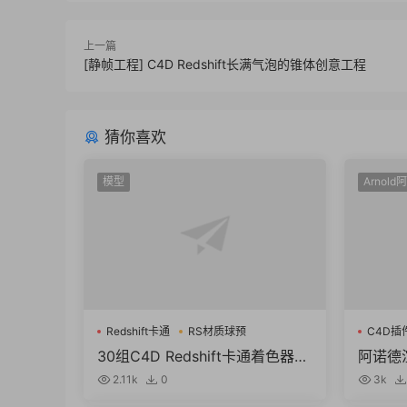
上一篇
[静帧工程] C4D Redshift长满气泡的锥体创意工程
猜你喜欢
模型
Arnold
Redshift卡通
RS材质球预
C4D插
30组C4D Redshift卡通着色器R
阿诺德渲
S材质球预设
D To A
2.11k
0
3k
M