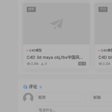
建筑
节日
C4D模型
C4D模
C4D 3d maya obj,fbx中国风东
C4D 
方古建筑临安长安城古城街道模
鼓棉花糖
2.26k
0
4
2.22k
型
g
评论
0