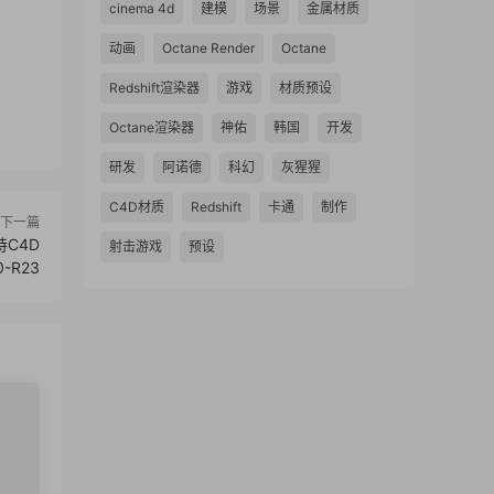
cinema 4d
建模
场景
金属材质
动画
Octane Render
Octane
Redshift渲染器
游戏
材质预设
Octane渲染器
神佑
韩国
开发
研发
阿诺德
科幻
灰猩猩
C4D材质
Redshift
卡通
制作
下一篇
持C4D
射击游戏
预设
0-R23