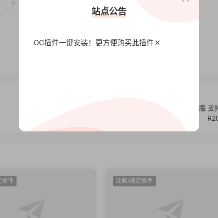
0
0
站点公告
OC插件一键安装！更方便
购买此插件
C4D VRay 5渲染器中文汉化版 Win无水印版 vray汉化版 支
R2
定插件
动画/绑定插件