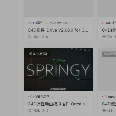
C4D插件
Drive V2.06.0
C4D插
C4D插件-Drive V2.06.0 for C4
C4D组
D 2023 三维汽车绑定驱动工具
Asset 
1.62k
0
972
4D R1
动画/绑定插件
动画/绑
C4D弹性动画
3DtoAll
Orestiskon Springy Fro
C4D弹性动画模拟插件 Orestisk
C4D模
on Springy Fro Cinema 4D R20
KMAX v
1.63k
0
1.83k
-R25 + 使用教程
-R25 