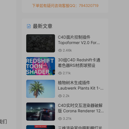
下单如有疑问咨询客服QQ：794320719
最新文章
C4D面片控制插件
Topoformer V2.0 For
Cinema 4D R23 – 2024
2.46k
Win/Mac
30组C4D Redshift卡通
着色器RS材质球预设
2.11k
植物树木生成插件
Laubwerk Plants Kit 1-7
v1.0.50 For
2.2k
C4D/MAX/Maya/Sketch
Up Win/Mac
C4D实时交互渲染器破解
版 Corona Renderer 12.1
for Cinema 4D R17-
3.21k
我们
2024+离线材质预设库
三维渲染室内摄影棚灯光