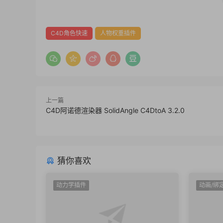
C4D角色快速
人物权重插件
上一篇
C4D阿诺德渲染器 SolidAngle C4DtoA 3.2.0
猜你喜欢
动力学插件
动画/绑