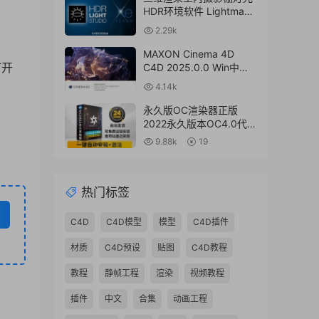
HDR环境软件 Lightmap
HDR Light Studio Xenon
2.29k
V8.2.2.2024.0701 Win破
解版 + 接口插件
MAXON Cinema 4D
打开
C4D 2025.0.0 Win中文
版/英文版/破解版
4.14k
永久版OC渲染器正版
2022永久版本OC4.0代购
订阅注册C4D插件汉化双
9.88k
19
语2023 Octane Render
渲染器
热门标签
C4D
C4D模型
模型
C4D插件
材质
C4D预设
贴图
C4D教程
教程
静帧工程
渲染
视频教程
插件
中文
合集
动画工程