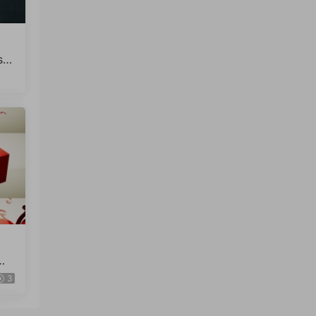
sk
R20
插
ep
3