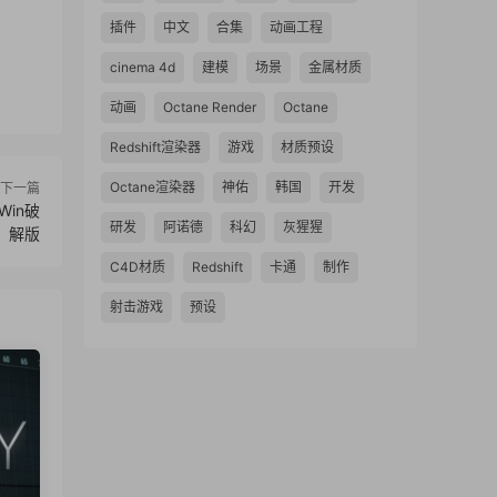
插件
中文
合集
动画工程
cinema 4d
建模
场景
金属材质
动画
Octane Render
Octane
Redshift渲染器
游戏
材质预设
Octane渲染器
神佑
韩国
开发
下一篇
Win破
研发
阿诺德
科幻
灰猩猩
解版
C4D材质
Redshift
卡通
制作
射击游戏
预设