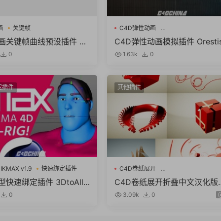
画
关键帧
C4D弹性动画
Orestiskon Springy Fro
动画关键帧曲线预设插件 Gr
C4D弹性动画模拟插件 Oresti
 v2.0.0 For Cinema 4D R
on Springy Fro Cinema 4D 
0
1.63k
0
6
-R25 + 使用教程
定插件
其他插件
 IKMAX v1.9
快速绑定插件
C4D卷纸展开
CodeVonc Depliage Unfolder
型快速绑定插件 3DtoAll I
C4D卷纸展开折叠中文汉化版
1.9 for Cinema 4D R15-
件C4D Plugin – CodeVonc D
0
3.09k
0
Win破解版
liage Unfolder v1.3.2 R23