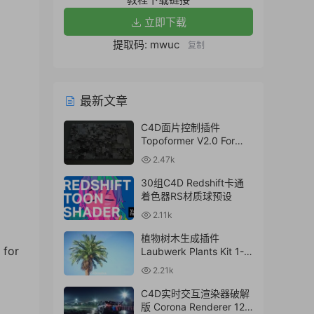
立即下载
提取码: mwuc
复制
最新文章
C4D面片控制插件
Topoformer V2.0 For
Cinema 4D R23 – 2024
2.47k
Win/Mac
30组C4D Redshift卡通
着色器RS材质球预设
2.11k
植物树木生成插件
 for
Laubwerk Plants Kit 1-7
v1.0.50 For
2.21k
C4D/MAX/Maya/Sketch
Up Win/Mac
C4D实时交互渲染器破解
版 Corona Renderer 12.1