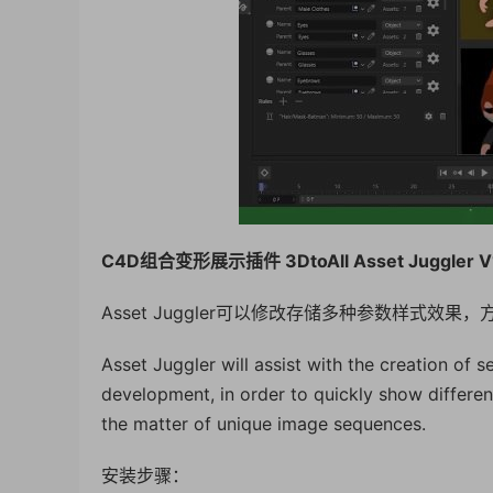
C4D组合变形展示插件 3DtoAll Asset Juggler V1
Asset Juggler可以修改存储多种参数样式效
Asset Juggler will assist with the creation of 
development, in order to quickly show different
the matter of unique image sequences.
安装步骤：