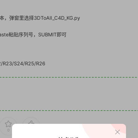
窗里选择3DToAll_C4D_KG.py
击Paste粘贴序列号，SUBMIT即可
2/R23/S24/R25/R26
0
0