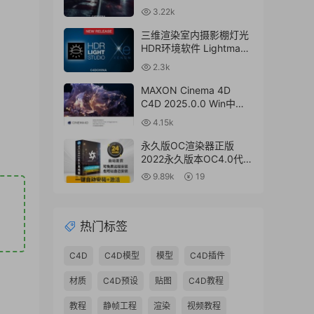
for Cinema 4D R17-
3.22k
2024+离线材质预设库
三维渲染室内摄影棚灯光
HDR环境软件 Lightmap
HDR Light Studio Xenon
2.3k
V8.2.2.2024.0701 Win破
解版 + 接口插件
MAXON Cinema 4D
C4D 2025.0.0 Win中文
版/英文版/破解版
4.15k
永久版OC渲染器正版
2022永久版本OC4.0代购
订阅注册C4D插件汉化双
9.89k
19
语2023 Octane Render
渲染器
热门标签
C4D
C4D模型
模型
C4D插件
材质
C4D预设
贴图
C4D教程
教程
静帧工程
渲染
视频教程