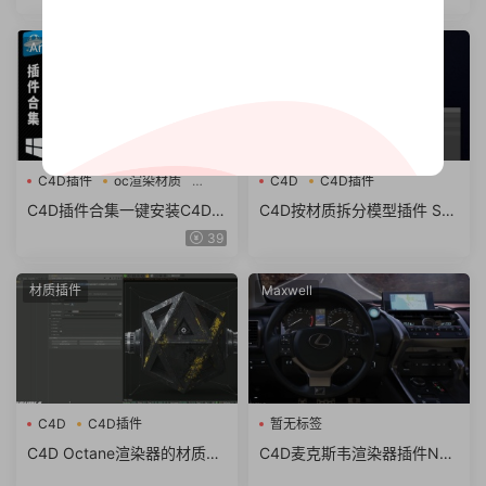
r Cinema 4D R19-S22
-R19持续更新中
Arnold阿诺德
材质插件
C4D插件
oc渲染材质
C4D
C4D插件
流体
C4D插件合集一键安装C4D粒
C4D按材质拆分模型插件 Sel
子插件流体OC渲染材质素材
ection to Object Split
39
包支持R19-2025
材质插件
Maxwell
C4D
C4D插件
暂无标签
C4D Octane渲染器的材质创
C4D麦克斯韦渲染器插件Nex
建神器 PXL+DIRT grunge/di
tLimit Maxwell Render v4.0.