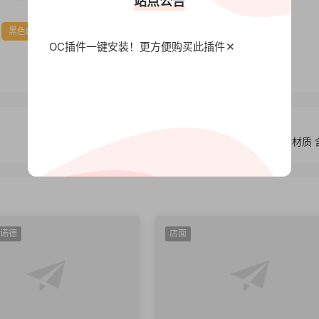
站点公告
黑色幽默
OC插件一键安装！更方便
购买此插件
C4D模型 Redshift渲染器毛发丝线工程 含材质
阿诺德
店面