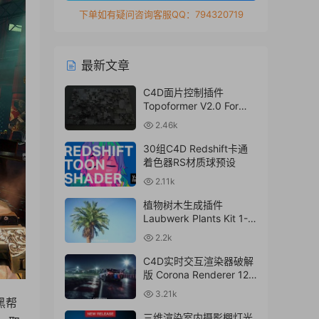
下单如有疑问咨询客服QQ：794320719
最新文章
C4D面片控制插件
Topoformer V2.0 For
Cinema 4D R23 – 2024
2.46k
Win/Mac
30组C4D Redshift卡通
着色器RS材质球预设
2.11k
植物树木生成插件
Laubwerk Plants Kit 1-7
v1.0.50 For
2.2k
C4D/MAX/Maya/Sketch
Up Win/Mac
C4D实时交互渲染器破解
版 Corona Renderer 12.1
for Cinema 4D R17-
3.21k
2024+离线材质预设库
的黑帮
三维渲染室内摄影棚灯光