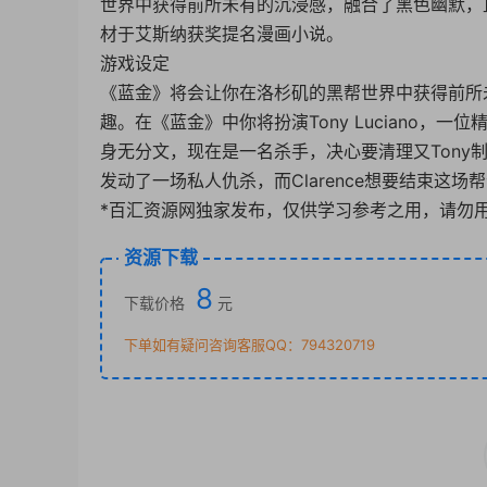
世界中获得前所未有的沉浸感，融合了黑色幽默，
材于艾斯纳获奖提名漫画小说。
游戏设定
《蓝金》将会让你在洛杉矶的黑帮世界中获得前所
趣。在《蓝金》中你将扮演Tony Luciano，一
身无分文，现在是一名杀手，决心要清理又Tony制造的
发动了一场私人仇杀，而Clarence想要结束这
*百汇资源网独家发布，仅供学习参考之用，请勿
资源下载
8
下载价格
元
下单如有疑问咨询客服QQ：794320719