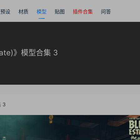
预设
材质
模型
贴图
插件合集
问答
ate)》模型合集 3
 3