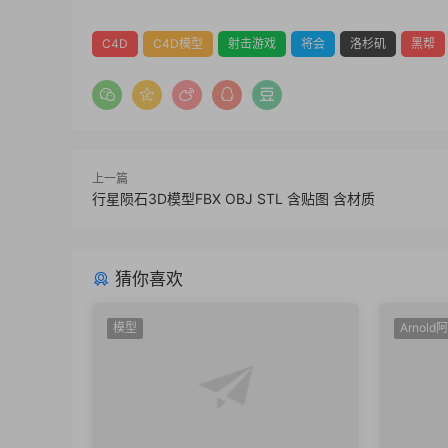
C4D
C4D模型
射击游戏
将会
洛杉矶
黑帮
上一篇
行星陨石3D模型FBX OBJ STL 含贴图 含材质
猜你喜欢
模型
Arnold