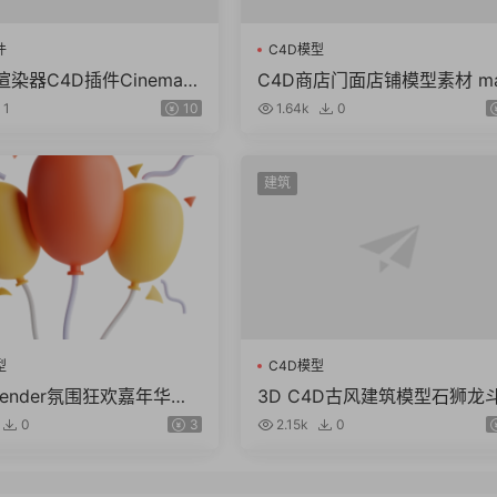
件
C4D模型
染器C4D插件Cinema 4
C4D商店门面店铺模型素材 m
rnold v4.6.8.1 WIN/NoL
obj fbx ma KitBash3D Store
1
10
1.64k
0
nts（61.7G）
建筑
型
C4D模型
blender氛围狂欢嘉年华锣
3D C4D古风建筑模型石狮龙
图标fbx obj模型素材pn
篷石头酒壶木屐蟾蜍 obj zbp 
0
3
2.15k
0
L格式