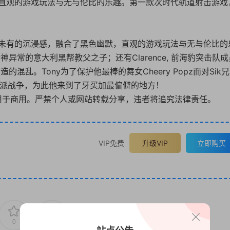
直观的游戏玩法与无与伦比的乐趣。第一款次时代轨道射击游戏
未有的沉浸感，融合了黑色幽默，直观的游戏玩法与无与伦比的
位精神异常的意大利黑帮教父之子；还有Clarence, 前海豹突击队
混乱。Tony为了保护他最棒的舞女Cheery Popz而对Sik
场帮派战争，为此他来到了牙买加最偏僻的地方！
用于商用。严禁个人或网站转载分享，违者将追究法律责任。
VIP免费
升级VIP
立即购买
0
0