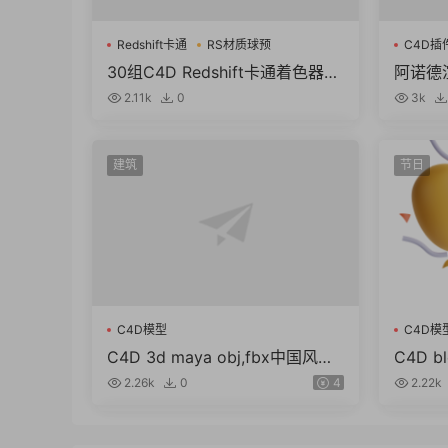
Redshift卡通
RS材质球预
C4D插
30组C4D Redshift卡通着色器R
阿诺德渲
S材质球预设
D To A
2.11k
0
3k
M
建筑
节日
C4D模型
C4D模
C4D 3d maya obj,fbx中国风东
C4D 
方古建筑临安长安城古城街道模
鼓棉花糖
2.26k
0
4
2.22k
型
g