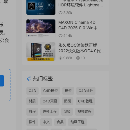
，取
HDR环境软件 Lightmap
HDR Light Studio Xenon
2.29k
V8.2.2.2024.0701 Win破
解版 + 接口插件
MAXON Cinema 4D
乐
C4D 2025.0.0 Win中文
成员，
版/英文版/破解版
4.14k
兄弟会
永久版OC渲染器正版
2022永久版本OC4.0代购
订阅注册C4D插件汉化双
9.88k
19
语2023 Octane Render
渲染器
热门标签
C4D
C4D模型
模型
C4D插件
材质
C4D预设
贴图
C4D教程
教程
静帧工程
渲染
视频教程
插件
中文
合集
动画工程