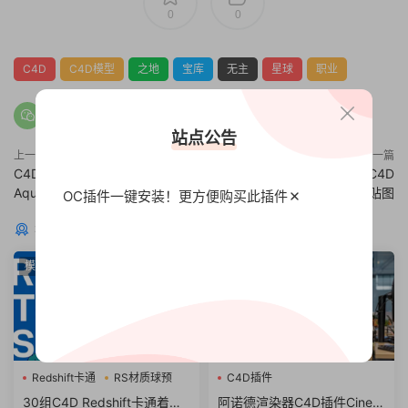
0
0
C4D
C4D模型
之地
宝库
无主
星球
职业
站点公告
上一篇
下一篇
C4D模型 水族馆 鱼缸C4D模型
C4D模型 果酱饼干食品模型 C4D
Aquariums 含贴图 含材质
MAX OBJ FBX 含材质 含贴图
OC插件一键安装！更方便
购买此插件
猜你喜欢
模型
Arnold阿诺德
Redshift卡通
RS材质球预
C4D插件
30组C4D Redshift卡通着色
阿诺德渲染器C4D插件Cinem