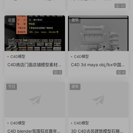
器RS材质球预设
a 4D To Arnold v4.6.8.1 WI
10
N/NoLM
店面
建筑
C4D模型
C4D模型
C4D商店门面店铺模型素材
C4D 3d maya obj,fbx中国风
max obj fbx ma KitBash3D
东方古建筑临安长安城古城街
3
4
Storefronts（61.7G）
道模型
节日
建筑
C4D模型
C4D模型
C4D blender氛围狂欢嘉年华
3D C4D古风建筑模型石狮龙