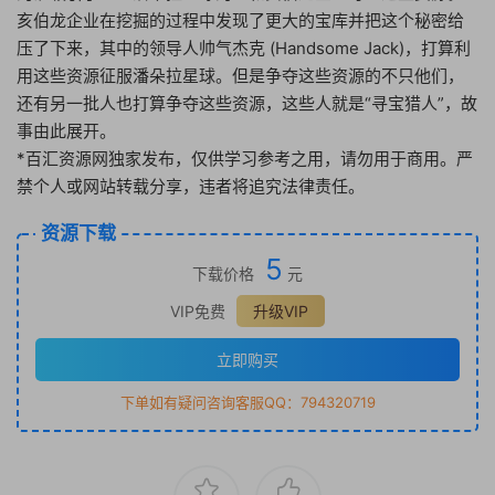
亥伯龙企业在挖掘的过程中发现了更大的宝库并把这个秘密给
压了下来，其中的领导人帅气杰克 (Handsome Jack)，打算利
用这些资源征服潘朵拉星球。但是争夺这些资源的不只他们，
还有另一批人也打算争夺这些资源，这些人就是“寻宝猎人”，故
事由此展开。
*百汇资源网独家发布，仅供学习参考之用，请勿用于商用。严
禁个人或网站转载分享，违者将追究法律责任。
资源下载
5
下载价格
元
VIP免费
升级VIP
立即购买
下单如有疑问咨询客服QQ：794320719