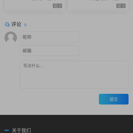
锣鼓棉花糖图标fbx obj模型
斗篷石头酒壶木屐蟾蜍 obj z
3
3
素材png
bp ZTL格式
评论
0
提交
关于我们