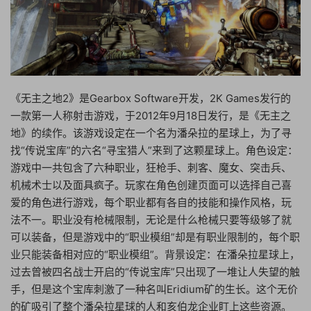
《无主之地2》是Gearbox Software开发，2K Games发行的
一款第一人称射击游戏，于2012年9月18日发行，是《无主之
地》的续作。该游戏设定在一个名为潘朵拉的星球上，为了寻
找“传说宝库”的六名“寻宝猎人”来到了这颗星球上。角色设定：
游戏中一共包含了六种职业，狂枪手、刺客、魔女、突击兵、
机械术士以及面具疯子。玩家在角色创建页面可以选择自己喜
爱的角色进行游戏，每个职业都有各自的技能和操作风格，玩
法不一。职业没有枪械限制，无论是什么枪械只要等级够了就
可以装备，但是游戏中的“职业模组”却是有职业限制的，每个职
业只能装备相对应的“职业模组”。背景设定：在潘朵拉星球上，
过去曾被四名战士开启的“传说宝库”只出现了一堆让人失望的触
手，但是这个宝库刺激了一种名叫Eridium矿的生长。这个无价
的矿吸引了整个潘朵拉星球的人和亥伯龙企业盯上这些资源。