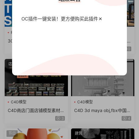
OC插件一键安装！更方便
购买此插件
Redshift卡通
RS材质球预
C4D插件
30组C4D Redshift卡通着色
阿诺德渲染器C4D插件Cinem
器RS材质球预设
a 4D To Arnold v4.6.8.1 WI
10
N/NoLM
店面
建筑
C4D模型
C4D模型
C4D商店门面店铺模型素材
C4D 3d maya obj,fbx中国风
max obj fbx ma KitBash3D
东方古建筑临安长安城古城街
3
4
Storefronts（61.7G）
道模型
节日
建筑