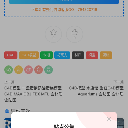
下单如有疑问咨询客服QQ：794320719
0
0
C4D
C4D模型
卡通
巧克力
材质
模型
蛋糕
上一篇
下一篇
C4D模型 一盘蛋挞奶油蛋糕模型
C4D模型 水族馆 鱼缸C4D模型
C4D MAX OBJ FBX MTL 含材质
Aquariums 含贴图 含材质
含贴图
猜你喜欢
模型
Arnold阿诺德
站点公告