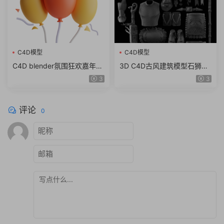
C4D模型
C4D模型
C4D blender氛围狂欢嘉年华
3D C4D古风建筑模型石狮龙
锣鼓棉花糖图标fbx obj模型
斗篷石头酒壶木屐蟾蜍 obj z
3
3
素材png
bp ZTL格式
评论
0