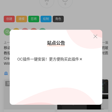
0
0
创建
建模
您将
绘制
角色
站点公告
上一篇
下一篇
移动翻转方块无限循环动画C4D
C4D材质预设 72种水液体透明玻
教程 Skillshare – Cinema 4D
璃材质
Creating Looping Animation
OC插件一键安装！更方便
购买此插件
With Moving Cubes
猜你喜欢
室内渲染
视频教程