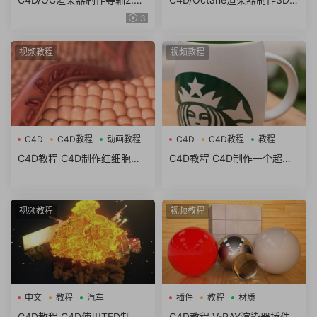
房子建模渲染教程How to Ma
度气球文字教程Chromatic B
3
ke an Isometric Room in Cin
alloon 3D Type in Cinema4
ema 4D and Octane
D
视频教程
视频教程
C4D
C4D教程
动画教程
C4D
C4D教程
教程
C4D教程 C4D制作红细胞血
C4D教程 C4D制作一个超写
管流动动画教程
实的星巴克杯子中文视频教程
视频教程
视频教程
中文
教程
汽车
插件
教程
材质
C4D教程 C4D使用TFD制作
C4D教程 V-RAY渲染器插件