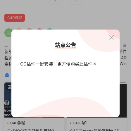
0
0
C4D教程
站点公告
上一篇
下一篇
新年龙年龙宝宝拜年贺岁C4D工
C4D插件-Vray高级渲染器插件
程源文件喜庆3d场景无贴图模型
VRay 6.20.00 for Cinema 4D
素材
R21-2024 Win
OC插件一键安装！更方便
购买此插件
猜你喜欢
室内渲染
案例
C4D教程
C4D插件
C4D/OC渲染器制作等轴2.5D
C4D/Octane渲染器制作3D色