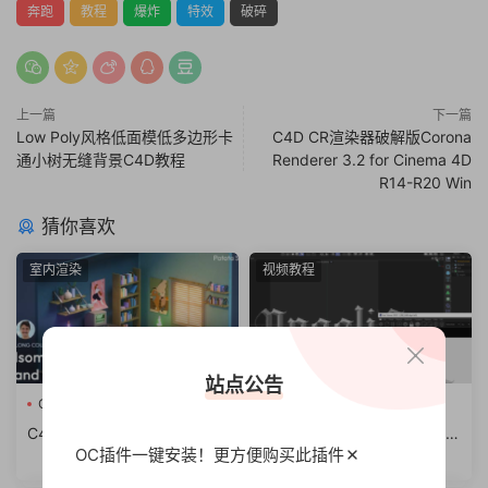
奔跑
教程
爆炸
特效
破碎
上一篇
下一篇
Low Poly风格低面模低多边形卡
C4D CR渲染器破解版Corona
通小树无缝背景C4D教程
Renderer 3.2 for Cinema 4D
R14-R20 Win
猜你喜欢
室内渲染
视频教程
站点公告
C4D教程
C4D教程
C4D/OC渲染器制作等轴2.5D
C4D/Octane渲染器制作3D色
OC插件一键安装！更方便
购买此插件
房子建模渲染教程How to Ma
度气球文字教程Chromatic B
3
ke an Isometric Room in Cin
alloon 3D Type in Cinema4