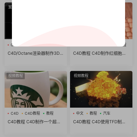
ema 4D and Octane
D
案例
视频教程
C4D插件
C4D
C4D教程
动画教程
C4D/Octane渲染器制作3D色
C4D教程 C4D制作红细胞血
度气球文字教程Chromatic B
管流动动画教程
alloon 3D Type in Cinema4
D
视频教程
视频教程
C4D
C4D教程
教程
中文
教程
汽车
C4D教程 C4D制作一个超写
C4D教程 C4D使用TFD制作
实的星巴克杯子中文视频教程
汽车爆炸翻滚场景特效中文视
频教程