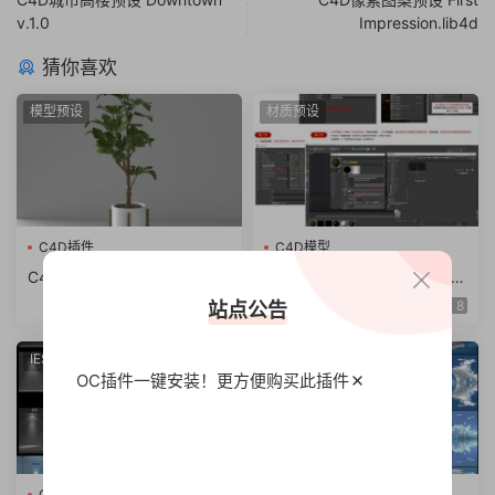
v.1.0
Impression.lib4d
猜你喜欢
模型预设
材质预设
C4D插件
C4D模型
C4D obj fbx 室内植物盆栽模
C4D自带渲染中文材质球预设
型oc渲染带材质贴图3d花卉
金属 玻璃 布纹水木质透明材
5
8
站点公告
装饰盆栽
质包合集（5.65G）
IES灯光域
HDR
OC插件一键安装！更方便
购买此插件
C4D模型
C4D插件