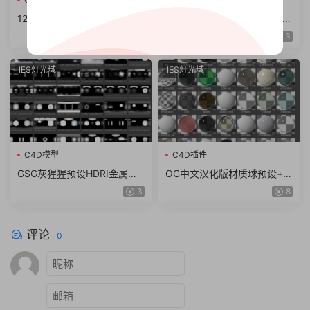
12000+IES灯光环境贴图C4
126款天空HDRI环境灯光贴图
D灯光设计素材 ies 壁灯射灯
3d渲染6K素材hdr打光exr格
4
3
台灯 筒灯
式
IES灯光域
IES灯光域
C4D模型
C4D插件
GSG灰猩猩预设HDRI金属产
OC中文汉化版材质球预设+h
品场景渲染 hdr灯光预设 支持
dr灰猩猩灯光天空预设C4D R
3
8
C4D等
18~R26 2023（8G）
评论
0