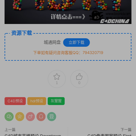
资源下载
城通网盘
立即下载
下单如有疑问咨询客服QQ：794320719
1
0
C4D预设
hdr预设
灰猩猩
上一篇
下一篇
C4D城市高楼预设 Downtown
C4D像素图案预设 First