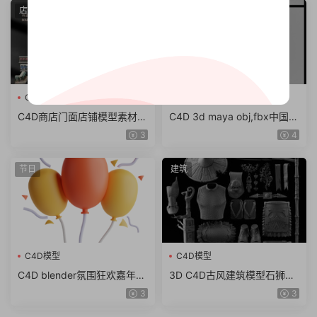
店面
建筑
C4D模型
C4D模型
C4D商店门面店铺模型素材
C4D 3d maya obj,fbx中国风
max obj fbx ma KitBash3D
东方古建筑临安长安城古城街
3
4
Storefronts（61.7G）
道模型
节日
建筑
C4D模型
C4D模型
C4D blender氛围狂欢嘉年华
3D C4D古风建筑模型石狮龙
锣鼓棉花糖图标fbx obj模型
斗篷石头酒壶木屐蟾蜍 obj z
3
3
素材png
bp ZTL格式