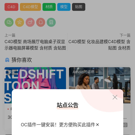
C4D
C4D模型
材质
模型
贴图
上一篇
下一篇
C4D模型 商场展厅电脑桌子双显
C4D模型 化妆品建模C4D模型 含
示器电脑屏幕模型 含材质 含贴图
贴图 含材质
猜你喜欢
模型
Arnold阿诺德
站点公告
Redshift卡通
RS材质球预
C4D插件
30组C4D Redshift卡通着色
阿诺德渲染器C4D插件Cinem
器RS材质球预设
a 4D To Arnold v4.6.8.1 WI
OC插件一键安装！更方便
购买此插件
10
N/NoLM