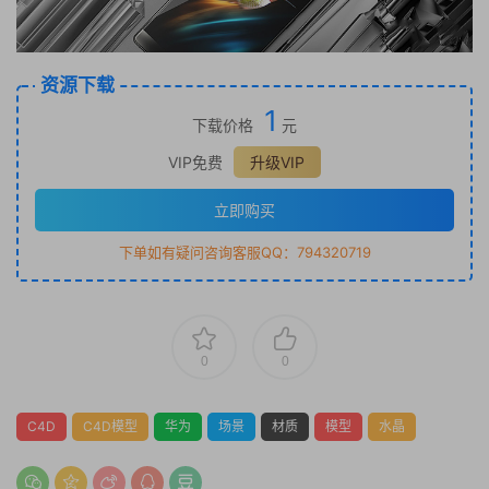
资源下载
1
下载价格
元
VIP免费
升级VIP
立即购买
下单如有疑问咨询客服QQ：794320719
0
0
C4D
C4D模型
华为
场景
材质
模型
水晶