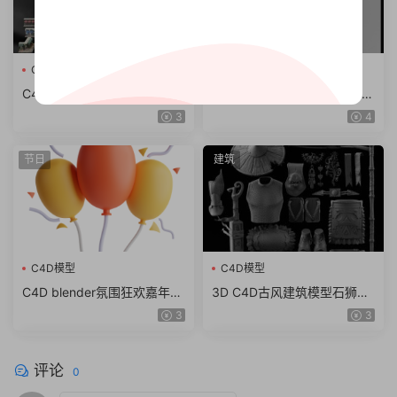
C4D模型
C4D模型
C4D商店门面店铺模型素材
C4D 3d maya obj,fbx中国风
max obj fbx ma KitBash3D
东方古建筑临安长安城古城街
3
4
Storefronts（61.7G）
道模型
节日
建筑
C4D模型
C4D模型
C4D blender氛围狂欢嘉年华
3D C4D古风建筑模型石狮龙
锣鼓棉花糖图标fbx obj模型
斗篷石头酒壶木屐蟾蜍 obj z
3
3
素材png
bp ZTL格式
评论
0