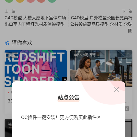
上一篇
下一篇
C4D模型 大楼大厦地下室停车场
C4D模型 户外模型公园长凳桌椅
出口室内工程灯光材质渲染模型
公共设施高品质模型 含材质 含贴
图
猜你喜欢
模型
Arnold阿诺德
Redshift卡通
RS材质球预
C4D插件
站点公告
30组C4D Redshift卡通着色
阿诺德渲染器C4D插件Cinem
器RS材质球预设
a 4D To Arnold v4.6.8.1 WI
10
N/NoLM
OC插件一键安装！更方便
购买此插件
店面
建筑