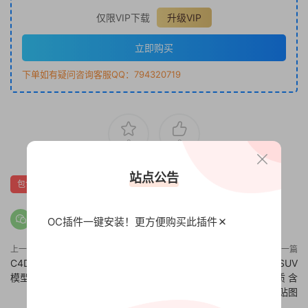
仅限VIP下载
升级VIP
立即购买
下单如有疑问咨询客服QQ：794320719
0
0
站点公告
包含
多边形
奔跑
姿势
模型
OC插件一键安装！更方便
购买此插件
上一篇
下一篇
C4D模型 苹果手机iphone6数码
C4D模型 Octane渲染器奥迪SUV
模型 含材质 含贴图
汽车模型改装交通模型 含材质 含
贴图