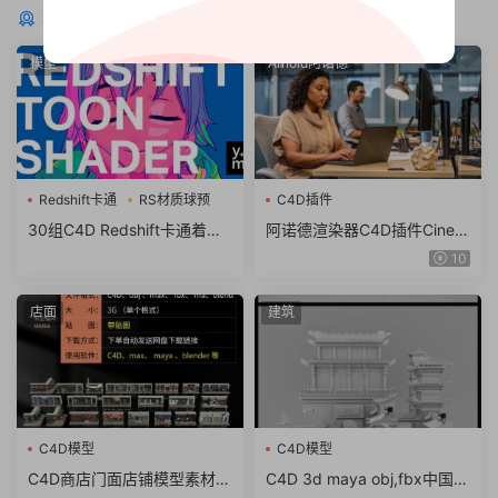
猜你喜欢
模型
Arnold阿诺德
Redshift卡通
RS材质球预
C4D插件
30组C4D Redshift卡通着色
阿诺德渲染器C4D插件Cinem
器RS材质球预设
a 4D To Arnold v4.6.8.1 WI
10
N/NoLM
店面
建筑
C4D模型
C4D模型
C4D商店门面店铺模型素材
C4D 3d maya obj,fbx中国风