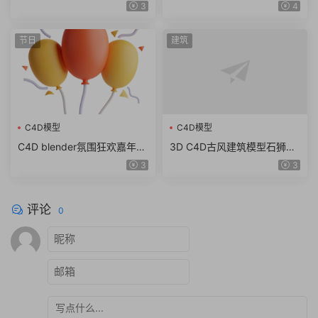
max obj fbx ma KitBash3D
东方古建筑临安长安城古城街
3
4
Storefronts（61.7G）
道模型
节日
建筑
C4D模型
C4D模型
C4D blender氛围狂欢嘉年华
3D C4D古风建筑模型石狮龙
锣鼓棉花糖图标fbx obj模型
斗篷石头酒壶木屐蟾蜍 obj z
3
3
素材png
bp ZTL格式
评论
0