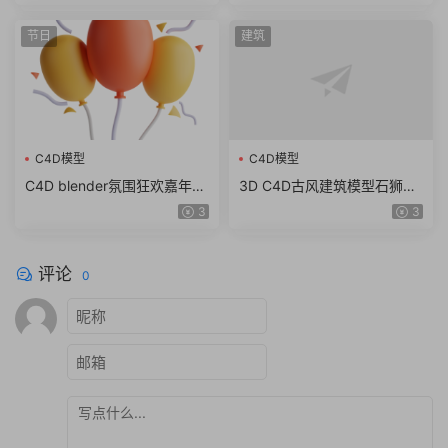
Storefronts（61.7G）
道模型
节日
建筑
C4D模型
C4D模型
C4D blender氛围狂欢嘉年华
3D C4D古风建筑模型石狮龙
锣鼓棉花糖图标fbx obj模型
斗篷石头酒壶木屐蟾蜍 obj z
3
3
素材png
bp ZTL格式
评论
0