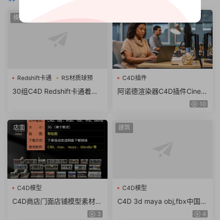
模型
Arnold阿诺德
Redshift卡通
RS材质球预
C4D插件
30组C4D Redshift卡通着色
阿诺德渲染器C4D插件Cinem
器RS材质球预设
a 4D To Arnold v4.6.8.1 WI
10
N/NoLM
店面
建筑
C4D模型
C4D模型
C4D商店门面店铺模型素材
C4D 3d maya obj,fbx中国风
max obj fbx ma KitBash3D
东方古建筑临安长安城古城街
3
4