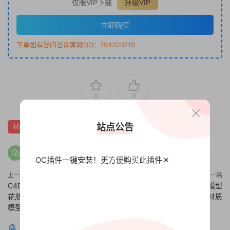
仅限VIP下载
升级VIP
立即购买
下单如有疑问咨询客服QQ：794320719
0
0
站点公告
材质
模型
海豚
鱼类
鲸鱼
OC插件一键安装！更方便
购买此插件
上一篇
下一篇
C4D模型 Octane渲染器厨房餐桌
C4D模型 人体器官大脑基础模型
花瓶橱柜整体室内工程材质渲染
含材质
模型
猜你喜欢