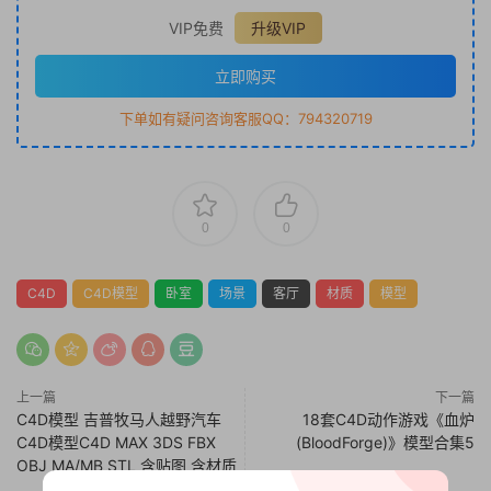
VIP免费
升级VIP
立即购买
下单如有疑问咨询客服QQ：794320719
0
0
C4D
C4D模型
卧室
场景
客厅
材质
模型
上一篇
下一篇
C4D模型 吉普牧马人越野汽车
18套C4D动作游戏《血炉
C4D模型C4D MAX 3DS FBX
(BloodForge)》模型合集5
OBJ MA/MB STL 含贴图 含材质