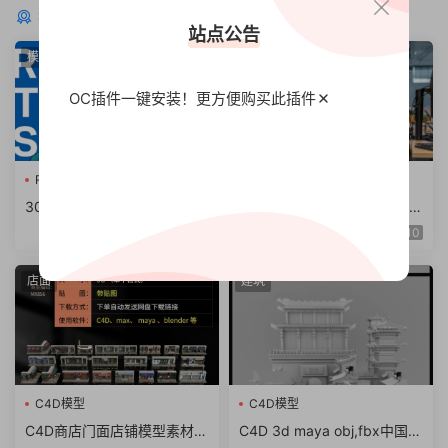
猜你喜欢
站点公告
模型
Arnold阿诺德
OC插件一键安装！更方便
购买此插件
Redshift卡通
RS材质球预
C4D插件
30组C4D Redshift卡通着色
阿诺德渲染器C4D插件Cinem
器RS材质球预设
a 4D To Arnold v4.6.8.1 WI
10
N/NoLM
店面
建筑
C4D模型
C4D模型
C4D商店门面店铺模型素材
C4D 3d maya obj,fbx中国风