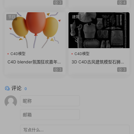
max obj fbx ma KitBash3D
东方古建筑临安长安城古城街
3
4
Storefronts（61.7G）
道模型
节日
建筑
C4D模型
C4D模型
C4D blender氛围狂欢嘉年华
3D C4D古风建筑模型石狮龙
锣鼓棉花糖图标fbx obj模型
斗篷石头酒壶木屐蟾蜍 obj z
3
3
素材png
bp ZTL格式
评论
0