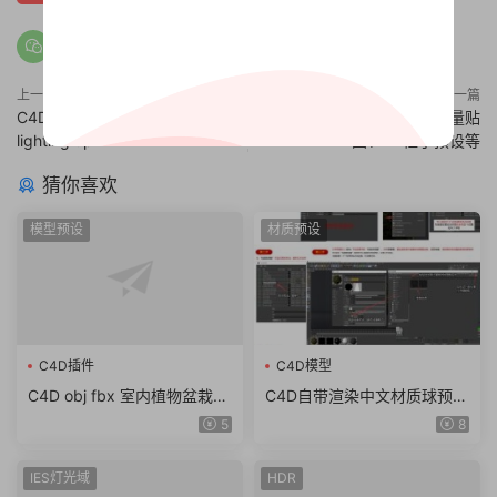
上一篇
下一篇
C4D灯光环境预设（lib4d）
C4D预设包（lib4d）含大量贴
lighting up
图、TP粒子预设等
猜你喜欢
模型预设
材质预设
C4D插件
C4D模型
C4D obj fbx 室内植物盆栽模
C4D自带渲染中文材质球预设
型oc渲染带材质贴图3d花卉
金属 玻璃 布纹水木质透明材
5
8
装饰盆栽
质包合集（5.65G）
IES灯光域
HDR