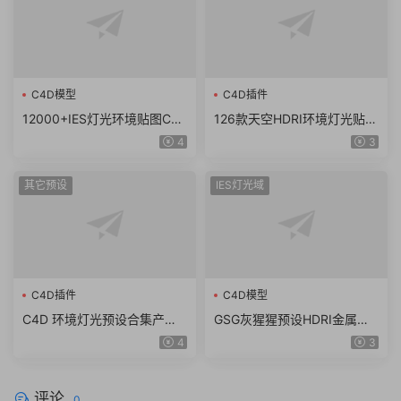
C4D模型
C4D插件
12000+IES灯光环境贴图C4
126款天空HDRI环境灯光贴图
D灯光设计素材 ies 壁灯射灯
3d渲染6K素材hdr打光exr格
4
3
台灯 筒灯
式
其它预设
IES灯光域
C4D插件
C4D模型
C4D 环境灯光预设合集产品
GSG灰猩猩预设HDRI金属产
模型场景舞台灯光Lib4d格式
品场景渲染 hdr灯光预设 支持
4
3
渲染素材
C4D等
评论
0