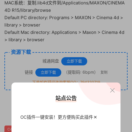
MAC系统：复制.lib4d文件到/Applications/MAXON/CINEMA
4D R15/library/browse
Default PC directory: Programs > MAXON > Cinema 4d >
library > browser
Default Mac directory: Applications > Maxon > Cinema 4d
> library > browser
资源下载
城通网盘
立即下载
链接
（提取码: 6bpm）
立即下载
复制
下单如有疑问咨询客服QQ：794320719
站点公告
1
15
OC插件一键安装！更方便
购买此插件
C4D
常用环境
灯光预设