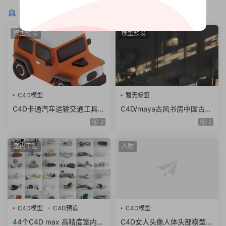
猜你喜欢
模型预设
模型预设
C4D模型
暂无标签
C4D卡通汽车运输交通工具警
C4D/maya古风书房中国古代
车火车出租车blender fbx obj
宫廷建筑maya三维古装剧场
2
2
模型素材
景3d模型素材
室内工程
人物
C4D模型
C4D预设
C4D模型
44个C4D max 高精度室内沙
C4D女人头像人体头部模型建