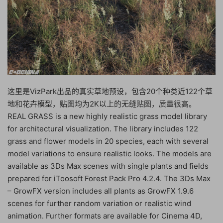
这里是VizPark出品的真实草地预设，包含20个种类近122个草
地和花卉模型，贴图均为2K以上的无缝贴图，质量很高。
REAL GRASS is a new highly realistic grass model library
for architectural visualization. The library includes 122
grass and flower models in 20 species, each with several
model variations to ensure realistic looks. The models are
available as 3Ds Max scenes with single plants and fields
prepared for iToosoft Forest Pack Pro 4.2.4. The 3Ds Max
– GrowFX version includes all plants as GrowFX 1.9.6
scenes for further random variation or realistic wind
animation. Further formats are available for Cinema 4D,