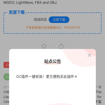
MODO, LightWave, FBX and OBJ.
资源下载
城通网盘
立即下载
下单如有疑问咨询客服QQ：794320719
1
0
站点公告
Cinema 4D真实草地
OC插件一键安装！更方便
购买此插件
上一篇
下一篇
C4D流体形状变形动画预设工程
C4D OC渲染器材质预设包The
Liquid Shape Morph Tool For
Pixel Lab Material Pack for
Cinema 4D
OctaneRender 3 免费下载