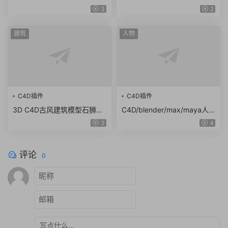
发模型创意场景3D模型室内
模设计素材犀牛rhino max 3
3
2
设计素材obj（7g）
DS obj格式
建筑
人物
C4D插件
C4D插件
3D C4D古风建筑模型石狮龙
C4D/blender/max/maya人
斗篷石头酒壶木屐蟾蜍 obj z
物头像男女亚洲人物模型素材
3
4
bp ZTL格式（8g）
白模
评论
0