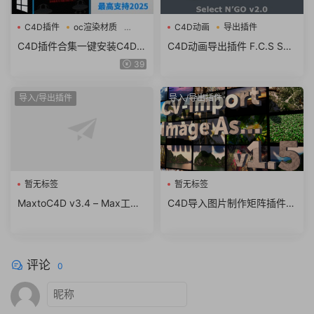
C4D插件
oc渲染材质
C4D动画
导出插件
流体
C4D插件合集一键安装C4D粒
C4D动画导出插件 F.C.S Sele
子插件流体OC渲染材质素材
ct N’Go v2.0 for Cinema 4D
39
包支持R19-2025
导入/导出插件
导入/导出插件
暂无标签
暂无标签
MaxtoC4D v3.4 – Max工程
C4D导入图片制作矩阵插件 C
转C4D工程插件中文版
ineversity CV-Import Image
As 1.5 + 使用教程
评论
0