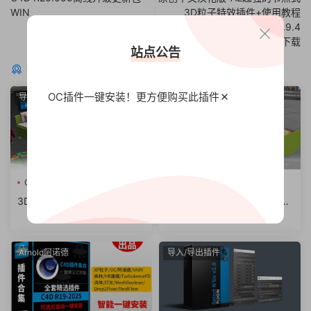
WIN
3D粒子特效插件+使用教程
Superluminal Stardust V0.9.4
免费下载
站点公告
猜你喜欢
OC插件一键安装！更方便
购买此插件
导入/导出插件
导入/导出插件
C4D插件
MAXtoC4D v6.0
MAXtoC4D v5.1
模型导入
3DS MAX场景模型导入C4D
3DS MAX场景模型导入C4D
插件 MAXtoC4D v6.0 R15-R
插件 MAXtoC4D v5.1 R15-R
25 Win破解版
24 Win破解版
Arnold阿诺德
导入/导出插件