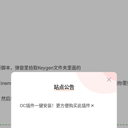
脚本，弹窗里拾取Keygen文件夹里面的
 Cinema4D、Cinema4D To Max这3个插件的序列号，复制你
站点公告
后SUBMIT即可
OC插件一键安装！更方便
购买此插件