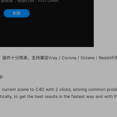
分简单，支持兼容Vray / Corona / Octane / Redshif
中
 current scene to C4D with 2 clicks, solving common prob
lly, to get the best results in the fastest way and with t