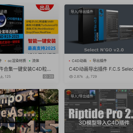
阿诺德
导入/导出插件
件
oc渲染材质
流体
C4D动画
导出插件
插件合集一键安装C4D粒子
C4D动画导出插件 F.C.S Selec
体OC渲染材质素材包支持
N’Go v2.0 for Cinema 4D
125
39
2.87k
729
025
出插件
导入/导出插件