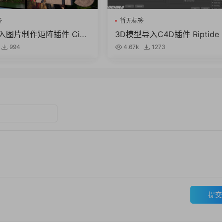
签
暂无标签
入图片制作矩阵插件 Cine
3D模型导入C4D插件 Riptide 
y CV-Import Image As 1.5
o 2.6 + MorphMill 2.4 + Und
994
4.67k
1273
教程
tow 2.4 for Cinema 4D Win
c
提交