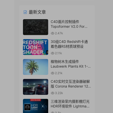
最新文章
C4D面片控制插件
Topoformer V2.0 For
Cinema 4D R23 – 2024
2.47k
Win/Mac
30组C4D Redshift卡通
着色器RS材质球预设
2.11k
植物树木生成插件
Laubwerk Plants Kit 1-7
v1.0.50 For
2.21k
C4D/MAX/Maya/Sketch
Up Win/Mac
C4D实时交互渲染器破解
版 Corona Renderer 12.1
for Cinema 4D R17-
3.22k
2024+离线材质预设库
三维渲染室内摄影棚灯光
HDR环境软件 Lightmap
HDR Light Studio Xenon
2.3k