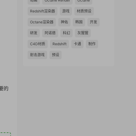
动画
Octane Render
Octane
Redshift渲染器
游戏
材质预设
Octane渲染器
神佑
韩国
开发
研发
阿诺德
科幻
灰猩猩
C4D材质
Redshift
卡通
制作
射击游戏
预设
需要的