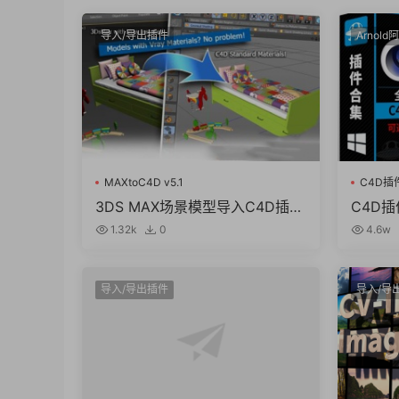
导入/导出插件
Arnold
MAXtoC4D v5.1
C4D插
3DS MAX场景模型导入C4D插件
C4D
MAXtoC4D v5.1 R15-R24 Win
插件流
1.32k
0
4.6w
破解版
R19-2
导入/导出插件
导入/导