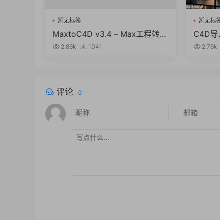
暂无标签
暂无标
MaxtoC4D v3.4 – Max工程转C
C4D导
4D工程插件中文版
versit
2.86k
1041
2.76k
+ 使用
评论
0