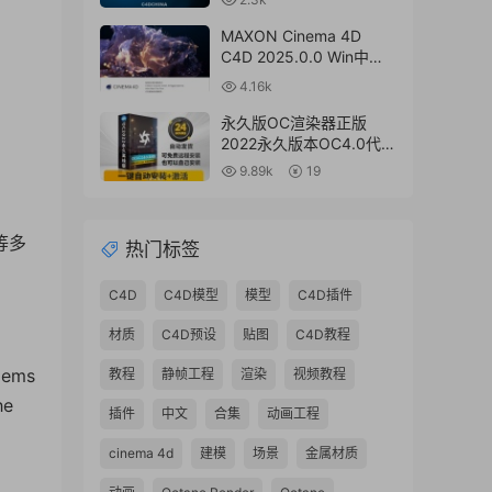
V8.2.2.2024.0701 Win破
解版 + 接口插件
MAXON Cinema 4D
C4D 2025.0.0 Win中文
版/英文版/破解版
4.16k
永久版OC渲染器正版
2022永久版本OC4.0代购
订阅注册C4D插件汉化双
9.89k
19
语2023 Octane Render
渲染器
t等多
热门标签
C4D
C4D模型
模型
C4D插件
材质
C4D预设
贴图
C4D教程
lems
教程
静帧工程
渲染
视频教程
he
插件
中文
合集
动画工程
cinema 4d
建模
场景
金属材质