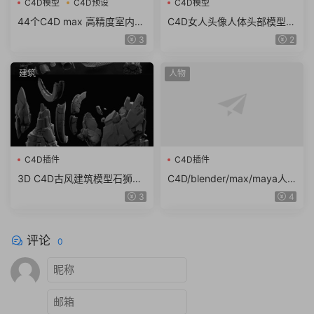
C4D模型
C4D预设
C4D模型
44个C4D max 高精度室内沙
C4D女人头像人体头部模型建
发模型创意场景3D模型室内
模设计素材犀牛rhino max 3
3
2
设计素材obj（7g）
DS obj格式
建筑
人物
C4D插件
C4D插件
3D C4D古风建筑模型石狮龙
C4D/blender/max/maya人
斗篷石头酒壶木屐蟾蜍 obj z
物头像男女亚洲人物模型素材
3
4
bp ZTL格式（8g）
白模
评论
0