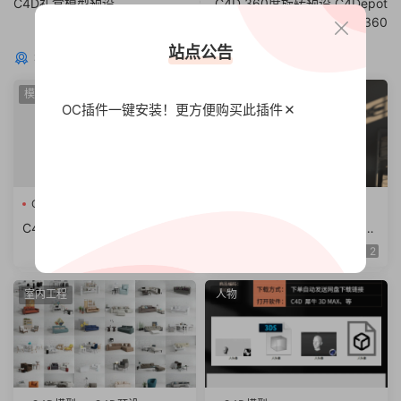
C4D礼盒模型预设
C4D 360度旋转预设 C4Depot
Easy 360
站点公告
猜你喜欢
模型预设
模型预设
OC插件一键安装！更方便
购买此插件
C4D模型
暂无标签
C4D卡通汽车运输交通工具警
C4D/maya古风书房中国古代
车火车出租车blender fbx obj
宫廷建筑maya三维古装剧场
2
2
模型素材
景3d模型素材
室内工程
人物