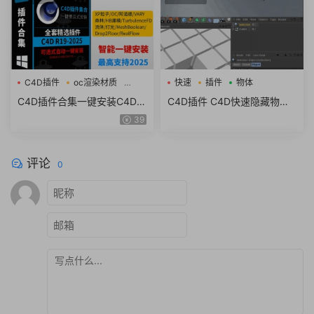
C4D插件
oc渲染材质
快速
插件
物体
流体
C4D插件合集一键安装C4D粒
C4D插件 C4D快速隐藏物体
子插件流体OC渲染材质素材
脚本 Hide Click v1.0 R19
39
包支持R19-2025
评论
0