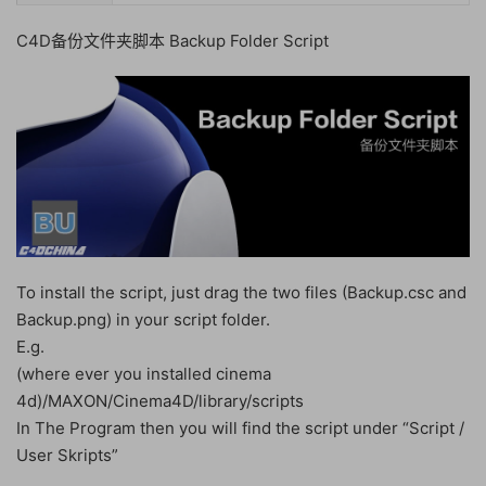
C4D备份文件夹脚本 Backup Folder Script
To install the script, just drag the two files (Backup.csc and
Backup.png) in your script folder.
E.g.
(where ever you installed cinema
4d)/MAXON/Cinema4D/library/scripts
In The Program then you will find the script under “Script /
User Skripts”