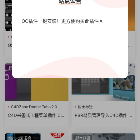
站点公告
OC插件一键安装！更方便
购买此插件
C4D模型
C4D插件
预设脚本合集
GSG灰猩猩预设HDRI金属产
Cineversity Premium 2022 F
品场景渲染 hdr灯光预设 支持
or Cinema 4D R26/R2023 C
3
C4D等
4D插件预设脚本合集破解版
脚本预设
其他插件
C4DZone Doctor Tab v2.0
暂无标签
书签式
C4D书签式工程菜单插件 C4
PBR材质管理导入C4D插件 T
DZone Doctor Tab v2.0 For
GS Texture Manager v1.6 fo
Cinema 4D R18-R25
r Cinema 4D R19-S22
Arnold阿诺德
脚本预设