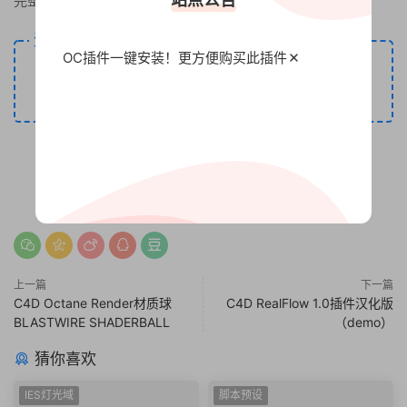
完整版重新安装即可！
资源下载
OC插件一键安装！更方便
购买此插件
百度网盘
（提取码: cq6t）
立即下载
复制
下单如有疑问咨询客服QQ：794320719
0
0
上一篇
下一篇
C4D Octane Render材质球
C4D RealFlow 1.0插件汉化版
BLASTWIRE SHADERBALL
（demo）
猜你喜欢
IES灯光域
脚本预设