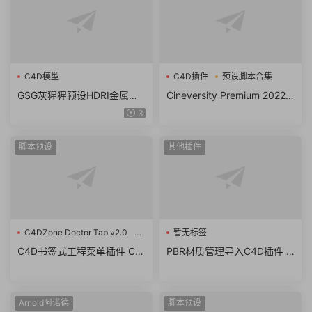
C4D模型
C4D插件
预设脚本合集
GSG灰猩猩预设HDRI金属产
Cineversity Premium 2022 F
品场景渲染 hdr灯光预设 支持
or Cinema 4D R26/R2023 C
3
C4D等
4D插件预设脚本合集破解版
脚本预设
其他插件
C4DZone Doctor Tab v2.0
暂无标签
书签式
C4D书签式工程菜单插件 C4
PBR材质管理导入C4D插件 T
DZone Doctor Tab v2.0 For
GS Texture Manager v1.6 fo
Cinema 4D R18-R25
r Cinema 4D R19-S22
Arnold阿诺德
脚本预设