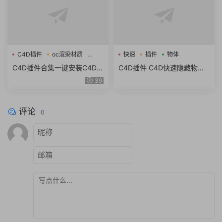
C4D插件
oc渲染材质
快速
插件
物体
流体
C4D插件合集一键安装C4D粒
C4D插件 C4D快速隐藏物体
子插件流体OC渲染材质素材
脚本 Hide Click v1.0 R19
39
包支持R19-2025
评论
0