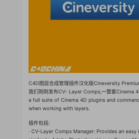
C4D图层合成管理插件汉化版Cineversity Premium C
我们刚刚发布CV- Layer Comps,一整套Cinem
a full suite of Cinema 4D plugins and comman
when working with layers.
插件包括:
· CV-Layer Comps Manager: Provides an easy int