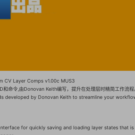
V Layer Comps v1.00c MUS3
a 4D和命令,由Donovan Keith编写，提升在处理层时精简工作流
ds developed by Donovan Keith to streamline your workflo
erface for quickly saving and loading layer states that is