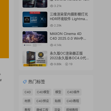
for Cinema 4D R17-
3.21k
2024+离线材质预设库
三维渲染室内摄影棚灯光
HDR环境软件 Lightmap
HDR Light Studio Xenon
2.29k
V8.2.2.2024.0701 Win破
解版 + 接口插件
MAXON Cinema 4D
C4D 2025.0.0 Win中文
版/英文版/破解版
4.14k
永久版OC渲染器正版
2022永久版本OC4.0代购
订阅注册C4D插件汉化双
9.88k
19
语2023 Octane Render
渲染器
程。
w
热门标签
C4D
C4D模型
模型
C4D插件
材质
C4D预设
贴图
C4D教程
教程
静帧工程
渲染
视频教程