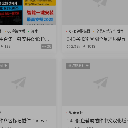
件
oc渲染材质
流体
C4D谷歌街景
全景环境制作插件
插件合集一键安装C4D粒子
C4D谷歌街景图全景环境制作
体OC渲染材质素材包支持
件 TGS Streetview4D v1.2 F
125
39
2.35k
1013
025
Cinema 4D Win/Mac
插件
系统辅助插件
签
暂无标签
件命名标记插件 Cinevers
C4D配色辅助插件中文汉化版-
-Tokens v1.0b R17/R18 W
dobe ASE 色板导入 C4D 插
964
2.27k
957