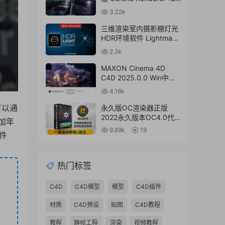
for Cinema 4D R17-
3.22k
2024+离线材质预设库
三维渲染室内摄影棚灯光
HDR环境软件 Lightmap
HDR Light Studio Xenon
2.3k
V8.2.2.2024.0701 Win破
解版 + 接口插件
MAXON Cinema 4D
C4D 2025.0.0 Win中文
版/英文版/破解版
4.16k
可以通
永久版OC渲染器正版
2022永久版本OC4.0代购
加年
订阅注册C4D插件汉化双
9.89k
19
件
语2023 Octane Render
渲染器
热门标签
C4D
C4D模型
模型
C4D插件
材质
C4D预设
贴图
C4D教程
教程
静帧工程
渲染
视频教程