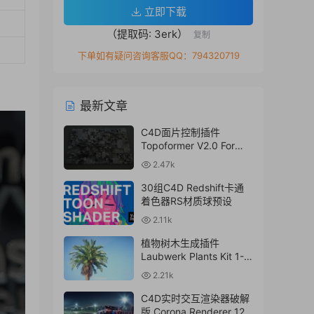
立即下载
（提取码: 3erk）
复制
下单如有疑问咨询客服QQ：794320719
最新文章
C4D面片控制插件
Topoformer V2.0 For
Cinema 4D R23 – 2024
2.47k
Win/Mac
30组C4D Redshift卡通
着色器RS材质球预设
2.11k
植物树木生成插件
Laubwerk Plants Kit 1-7
v1.0.50 For
2.21k
C4D/MAX/Maya/Sketch
Up Win/Mac
C4D实时交互渲染器破解
版 Corona Renderer 12.1