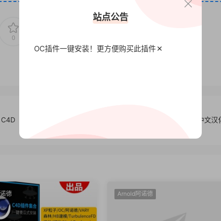
站点公告
0
0
OC插件一键安装！更方便
购买此插件
 C4D
C4D Octane Renderer 3.06 渲染器中文
阿诺德
Arnold阿诺德