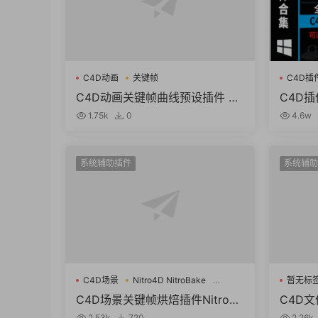
C4D动画
关键帧
C4D插
C4D动画关键帧曲线预设插件 Gr
C4D
afixer v2.0.0 For Cinema 4D R
插件流
1.75k
0
4.6w
22-R26
R19-2
系统辅助插件
系统辅助
C4D场景
Nitro4D NitroBake
暂无标
关键帧烘焙插件
C4D场景关键帧烘焙插件Nitro4
C4D文
D NitroBake v2.02 For Cinema
ity CV
2.53k
720
2.26k