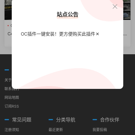
站点公告
C4D
vray材质预设
C4D
vray材质预设
OC插件一键安装！更方便
购买此插件
C4D FOR VRAY材质预设 Re
C4D for vray材质预设 VRAY
nderKing – Vray Texture Pa
Texture Pack for C4D
ck v2 (for C4D)
关于我们
关于我们
联系我们
网站地图
订阅RSS
常见问题
分类导航
合作伙伴
注册须知
最近更新
我要投稿