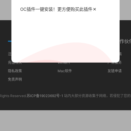
OC插件一键安装！更方便
购买此插件
常见问题
分类导航
合作伙
注册须知
最近更新
我要投稿
充值相关
Win软件
广告服务
隐私政策
Mac软件
友链申请
免责声明
Rights Reserved.
苏ICP备19023692号-1
站内大部分资源收集于网络，若侵犯了您的