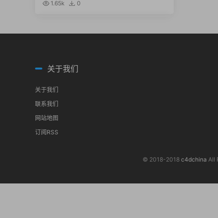
el a Grater (Cinema 4D Tutorial)
1.65k
0
关于我们
关于我们
联系我们
网站地图
订阅RSS
© 2018-2018
c4dchina
All 