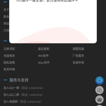
OC插件一键安装！更方便
购买此插件
关于我们
关于我们
联系我们
网站地图
订阅RSS
常见问题
分类导航
合作伙伴
注册须知
最近更新
我要投稿
充值相关
Win软件
广告服务
隐私政策
Mac软件
友链申请
免责声明
服务与支持
加入QQ一群
（验证: c4dchina）
加入QQ二群
（验证: c4dchina）
加入电报群
（验证: c4dchina）