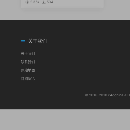
t light kit
2.35k
504
关于我们
关于我们
联系我们
网站地图
订阅RSS
© 2018-2018
c4dchina
All 