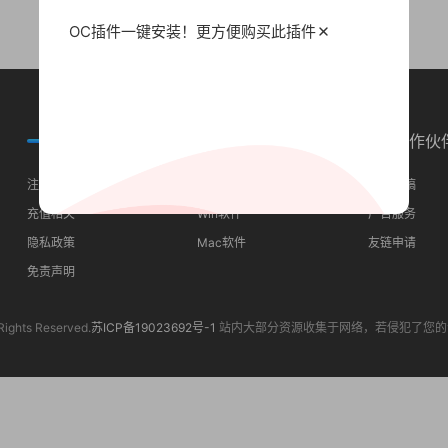
OC插件一键安装！更方便
购买此插件
常见问题
分类导航
合作伙
注册须知
最近更新
我要投稿
充值相关
Win软件
广告服务
隐私政策
Mac软件
友链申请
免责声明
Rights Reserved.
苏ICP备19023692号-1
站内大部分资源收集于网络，若侵犯了您的