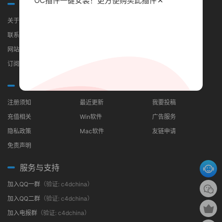
OC插件一键安装！更方便
购买此插件
关于我们
关于我们
联系我们
网站地图
订阅RSS
常见问题
分类导航
合作伙伴
注册须知
最近更新
我要投稿
充值相关
Win软件
广告服务
隐私政策
Mac软件
友链申请
免责声明
服务与支持
加入QQ一群
（验证: c4dchina）
加入QQ二群
（验证: c4dchina）
加入电报群
（验证: c4dchina）