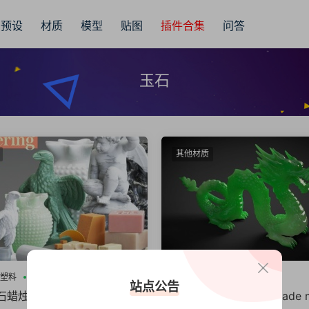
预设
材质
模型
贴图
插件合集
问答
玉石
其他材质
塑料
玉石
C4D材质
玉石
翡翠
站点公告
玉石蜡烛塑料糖果肥皂材质模
玉石、翡翠C4D材质 Jade ma