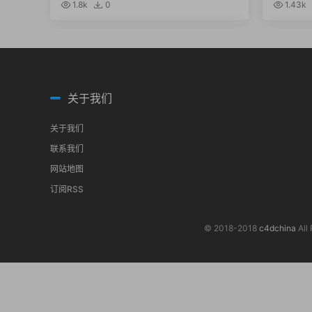
型工程预设 SSS Pack for Cinema
型工程预设
1.8k
0
1.43k
4D Octane
4D Oct
关于我们
关于我们
联系我们
网站地图
订阅RSS
© 2018-2018
c4dchina
All 