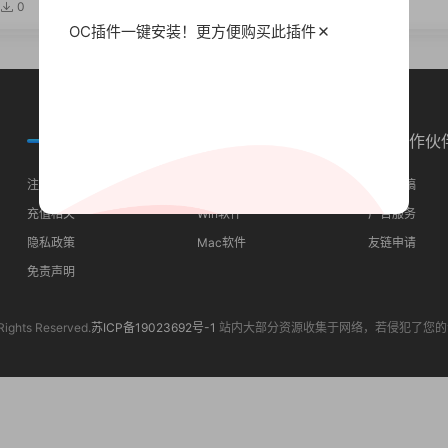
 SSS Pack for Cinema
0
3.52k
520
ane
OC插件一键安装！更方便
购买此插件
常见问题
分类导航
合作伙
注册须知
最近更新
我要投稿
充值相关
Win软件
广告服务
隐私政策
Mac软件
友链申请
免责声明
Rights Reserved.
苏ICP备19023692号-1
站内大部分资源收集于网络，若侵犯了您的