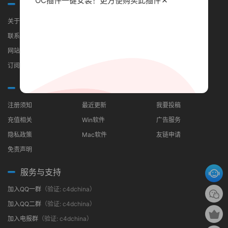
OC插件一键安装！更方便
购买此插件
关于我们
关于我们
联系我们
网站地图
订阅RSS
常见问题
分类导航
合作伙伴
注册须知
最近更新
我要投稿
充值相关
Win软件
广告服务
隐私政策
Mac软件
友链申请
免责声明
服务与支持
加入QQ一群
（验证: c4dchina）
加入QQ二群
（验证: c4dchina）
加入电报群
（验证: c4dchina）